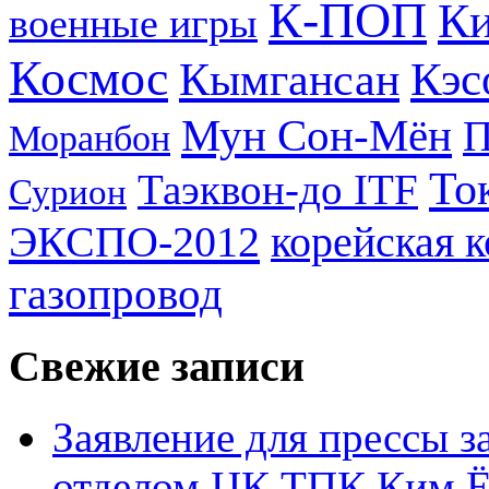
К-ПОП
Ки
военные игры
Космос
Кэс
Кымгансан
Мун Сон-Мён
Моранбон
То
Таэквон-до ITF
Сурион
ЭКСПО-2012
корейская 
газопровод
Свежие записи
Заявление для прессы 
отделом ЦК ТПК Ким Ё