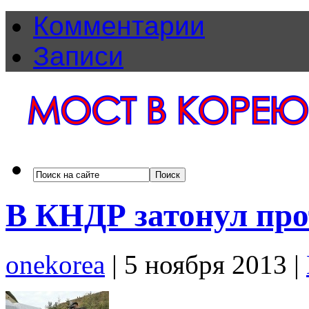
Комментарии
Записи
В КНДР затонул пр
onekorea
|
5 ноября 2013
|