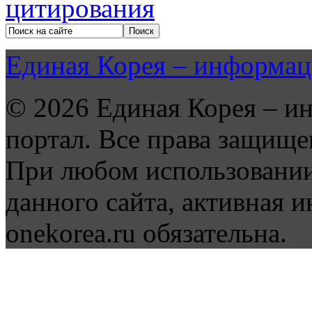
Единая Корея – информац
© 2026 Единая Корея – и
портал. Все права защище
При любом использовании
данного сайта, активная и
onekorea.ru обязательна.