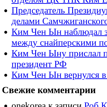
Председатель Президиу
делами Самчжиганского
Ким Чен Ын наблюдал з
между снайперскими п
Ким Чен Ыну прислал 
президент РФ
Ким Чен Ын вернулся в
Свежие комментарии
onekorea
к записи
Роб К