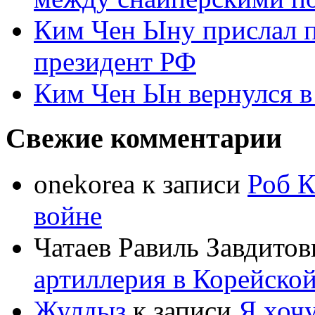
Ким Чен Ыну прислал 
президент РФ
Ким Чен Ын вернулся в
Свежие комментарии
onekorea
к записи
Роб К
войне
Чатаев Равиль Завдитов
артиллерия в Корейско
Жулдыз
к записи
Я хочу