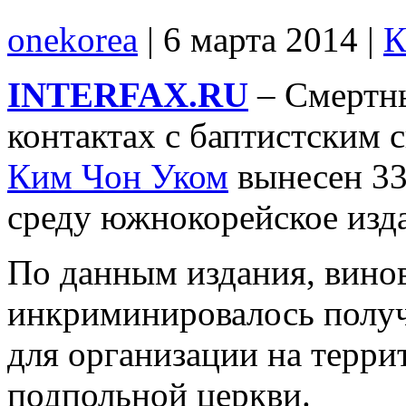
onekorea
|
6 марта 2014
|
К
INTERFAX.RU
– Смертны
контактах с баптистским
Ким Чон Уком
вынесен 33
среду южнокорейское изд
По данным издания, винов
инкриминировалось получ
для организации на терр
подпольной церкви.