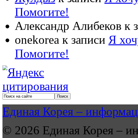
Помогите!
Александр Алибеков
к 
onekorea
к записи
Я хоч
Помогите!
Единая Корея – информац
© 2026 Единая Корея – и