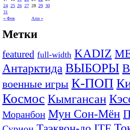
24
25
26
27
28
29
30
31
« Фев
Апр »
Метки
KADIZ
M
featured
full-width
ВЫБОРЫ
Антарктида
В
К-ПОП
Ки
военные игры
Космос
Кэс
Кымгансан
Мун Сон-Мён
Моранбон
То
Таэквон-до ITF
Сурион