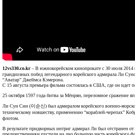
12vs330.co.kr
– В южнокорейском кинопрокате с 30 июля 2014 
грандиозных побед легендарного корейского адмирала Ли Сун
“Аватар” Джеймса Кэмерона.
С 15 августа премьера фильма состоялась в США, где он идет 
25 октября 1597 года битва за Мёнрян, переломное сражение 
Ли Сун Син (이순신) был адмиралом корейского военно-морского 
техническому новшеству, применению “кораблей-черепах” Коб
флотом.
В результате придворных интриг адмирал Ли был отстранен от 
предшественники пустили на дно большую часть корейского ф