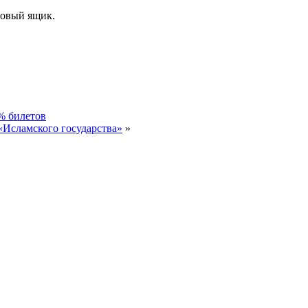
товый ящик.
8% билетов
«Исламского государства»
»