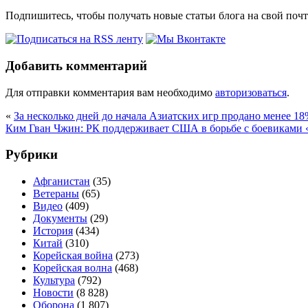
Подпишитесь, чтобы получать новые статьи блога на свой поч
Добавить комментарий
Для отправки комментария вам необходимо
авторизоваться
.
«
За несколько дней до начала Азиатских игр продано менее 1
Ким Гван Чжин: РК поддерживает США в борьбе с боевиками 
Рубрики
Афганистан
(35)
Ветераны
(65)
Видео
(409)
Документы
(29)
История
(434)
Китай
(310)
Корейская война
(273)
Корейская волна
(468)
Культура
(792)
Новости
(8 828)
Оборона
(1 807)