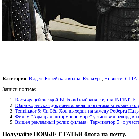
Категория
:
Видео
,
Корейская волна
,
Культура
,
Новости
,
США
Записи по теме:
Восходящей звездой Billboard выбрана группа INFINITE
Южнокорейская документальная программа впервые по
Terminator 5: Ли Бён Хон выходит на замену Роберта Пат
Фильм “Адмирал: штормовое море” установил рекорд в
Вышел рекламный ролик фильма «Терминатор 5» с участ
Получайте НОВЫЕ СТАТЬИ блога на почту.