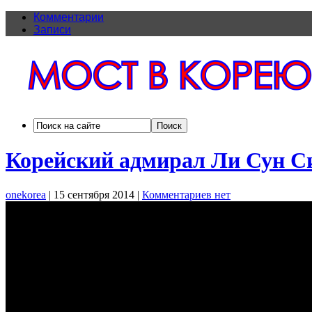
Комментарии
Записи
Корейский адмирал Ли Сун С
onekorea
|
15 сентября 2014
|
Комментариев нет