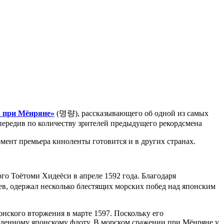
 при Мёнряне»
(명량), рассказывающего об одной из самых
передив по количеству зрителей предыдущего рекордсмена
мент премьера киноленты готовится и в других странах.
о Тоётоми Хидеёси в апреле 1592 года. Благодаря
в, одержал несколько блестящих морских побед над японским
нского вторжения в марте 1597. Поскольку его
сленному японскому флоту. В морском сражении при Мёнряне у