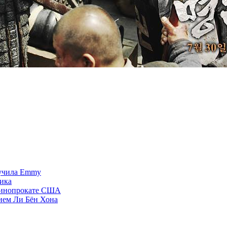
лучила Emmy
рика
 кинопрокате США
ием Ли Бён Хона