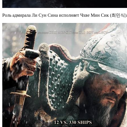
Роль адмирала Ли Сун Сина исполняет Чхве Мин Сик (최민식