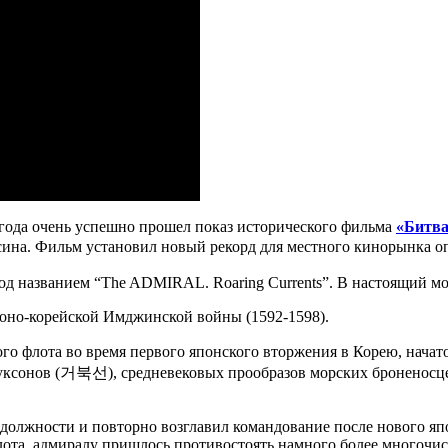
года очень успешно прошел показ исторического фильма
«Битва
сина. Фильм установил новый рекорд для местного кинорынка о
под названием “The ADMIRAL. Roaring Currents”. В настоящий мо
японо-корейской Имджинской войны (1592-1598).
флота во время первого японского вторжения в Корею, начатог
уксонов (거북선), средневековых прообразов морских броненосце
должности и повторно возглавил командование после нового япо
лота, адмиралу пришлось противостоять намного более многочи