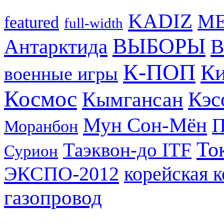
KADIZ
M
featured
full-width
ВЫБОРЫ
Антарктида
В
К-ПОП
Ки
военные игры
Космос
Кэс
Кымгансан
Мун Сон-Мён
Моранбон
То
Таэквон-до ITF
Сурион
ЭКСПО-2012
корейская 
газопровод