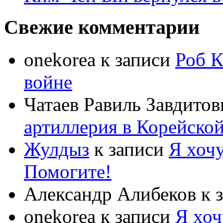
Свежие комментарии
onekorea
к записи
Роб К
войне
Чатаев Равиль Завдитов
артиллерия в Корейско
Жулдыз
к записи
Я хочу
Помогите!
Александр Алибеков
к 
onekorea
к записи
Я хоч