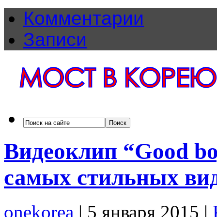
Комментарии
Записи
Видеоклип “Good bo
самых стильных вид
onekorea
|
5 января 2015
|