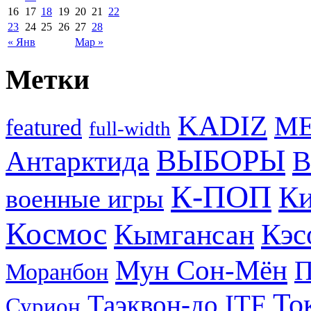
16
17
18
19
20
21
22
23
24
25
26
27
28
« Янв
Мар »
Метки
KADIZ
M
featured
full-width
ВЫБОРЫ
Антарктида
В
К-ПОП
Ки
военные игры
Космос
Кэс
Кымгансан
Мун Сон-Мён
Моранбон
То
Таэквон-до ITF
Сурион