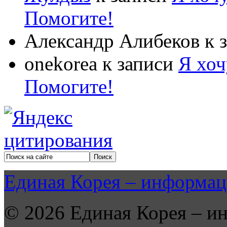
Помогите!
Александр Алибеков
к 
onekorea
к записи
Я хоч
Помогите!
Единая Корея – информац
© 2026 Единая Корея – и