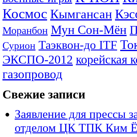
Космос
Кэс
Кымгансан
Мун Сон-Мён
Моранбон
То
Таэквон-до ITF
Сурион
ЭКСПО-2012
корейская 
газопровод
Свежие записи
Заявление для прессы 
отделом ЦК ТПК Ким Ё