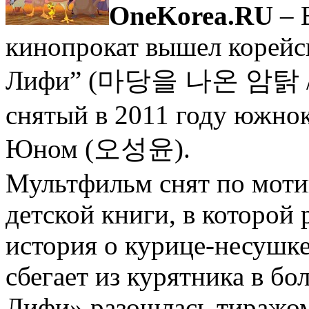
OneKorea.RU
– 
кинопрокат вышел корейс
Лифи” (마당을 나온 암탉 / leaf
снятый в 2011 году южно
Юном (오성윤).
Мультфильм снят по моти
детской книги, в которой 
история о курице-несушке
сбегает из курятника в б
Лифи» разошлась тиражом