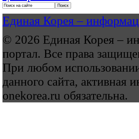
Единая Корея – информац
© 2026 Единая Корея – и
портал. Все права защище
При любом использовании
данного сайта, активная и
onekorea.ru обязательна.