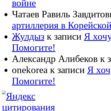
войне
Чатаев Равиль Завдитов
артиллерия в Корейско
Жулдыз
к записи
Я хочу
Помогите!
Александр Алибеков
к 
onekorea
к записи
Я хоч
Помогите!