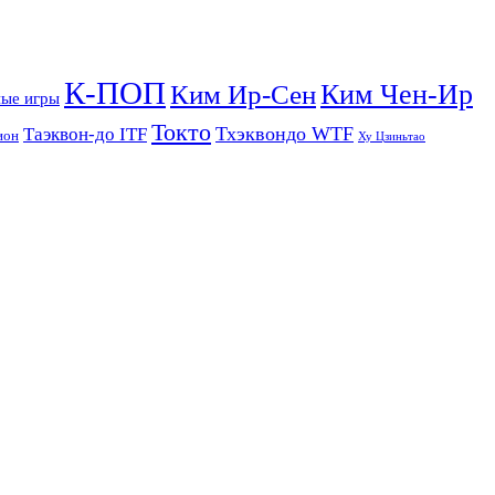
К-ПОП
Ким Чен-Ир
Ким Ир-Сен
ые игры
Токто
Тхэквондо WTF
Таэквон-до ITF
ион
Ху Цзиньтао