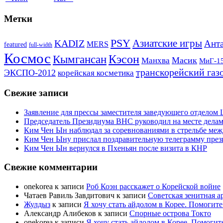
Метки
PSY
Азиатские игры
KADIZ
Анта
MERS
featured
full-width
Космос
Кэсон
Кымгансан
Масик
Манхва
МиГ-1
транскорейский газ
ЭКСПО-2012
корейская косметика
Свежие записи
Заявление для прессы заместителя заведующего отдело
Председатель Президиума ВНС руководил на месте делам
Ким Чен Ын наблюдал за соревнованиями в стрельбе ме
Ким Чен Ыну прислал поздравительную телеграмму пре
Ким Чен Ын вернулся в Пхеньян после визита в КНР
Свежие комментарии
onekorea
к записи
Роб Коэн расскажет о Корейской войне
Чатаев Равиль Завдитович
к записи
Советская зенитная а
Жулдыз
к записи
Я хочу стать айдолом в Корее. Помогите
Александр Алибеков
к записи
Спорные острова Токто
onekorea
к записи
Я хочу стать айдолом в Корее. Помогит