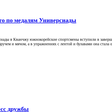
сто по медалям Универсиады
иады в Кванчжу южнокорейские спортсмены вступили в заверша
бручем и мячом, а в упражнениях с лентой и булавами она стала
есс дружбы