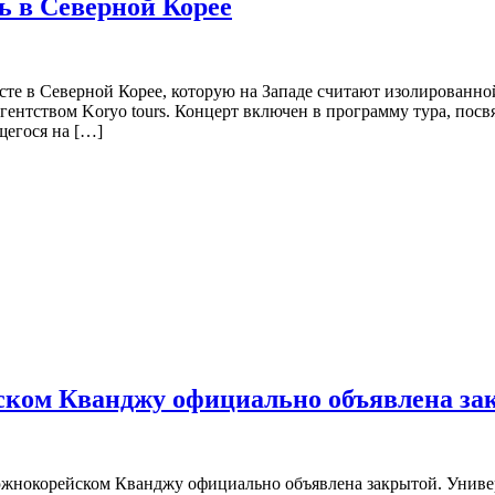
ь в Северной Корее
сте в Северной Корее, которую на Западе считают изолированно
агентством Koryo tours. Концерт включен в программу тура, по
щегося на […]
ском Кванджу официально объявлена за
южнокорейском Кванджу официально объявлена закрытой. Универ