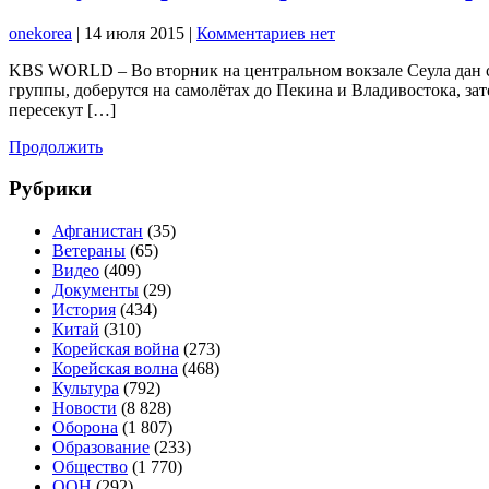
onekorea
|
14 июля 2015
|
Комментариев нет
KBS WORLD – Во вторник на центральном вокзале Сеула дан ст
группы, доберутся на самолётах до Пекина и Владивостока, зат
пересекут […]
Продолжить
Рубрики
Афганистан
(35)
Ветераны
(65)
Видео
(409)
Документы
(29)
История
(434)
Китай
(310)
Корейская война
(273)
Корейская волна
(468)
Культура
(792)
Новости
(8 828)
Оборона
(1 807)
Образование
(233)
Общество
(1 770)
ООН
(292)