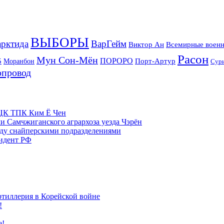
ВЫБОРЫ
рктида
ВарГейм
Всемирные военн
Виктор Ан
Расон
Мун Сон-Мён
5
ПОРОРО
Порт-Артур
Моранбон
Сур
опровод
м ЦК ТПК Ким Ё Чен
и Самчжиганского агрархоза уезда Чэрён
жду снайперскими подразделениями
зидент РФ
ртиллерия в Корейской войне
!
е!