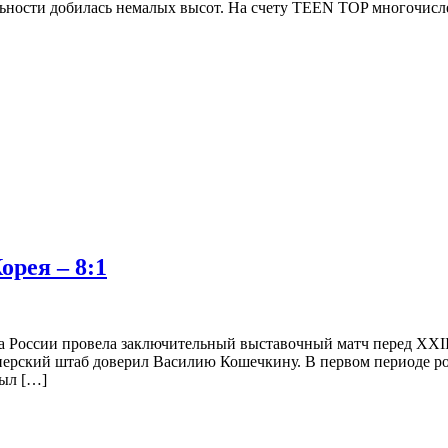
тельности добилась немалых высот. На счету TEEN TOP многочи
рея – 8:1
нда России провела заключительный выставочный матч перед XX
нерский штаб доверил Василию Кошечкину. В первом периоде ро
был […]