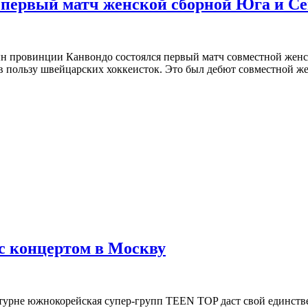
первый матч женской сборной Юга и Се
ын провинции Канвондо состоялся первый матч совместной жен
в пользу швейцарских хоккеисток. Это был дебют совместной же
с концертом в Москву
кого турне южнокорейская супер-групп TEEN TOP даст свой един