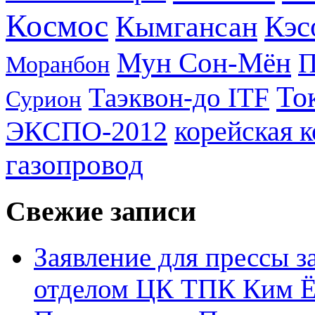
Космос
Кэс
Кымгансан
Мун Сон-Мён
Моранбон
То
Таэквон-до ITF
Сурион
ЭКСПО-2012
корейская 
газопровод
Свежие записи
Заявление для прессы 
отделом ЦК ТПК Ким Ё