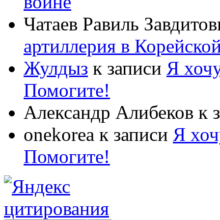
войне
Чатаев Равиль Завдитов
артиллерия в Корейско
Жулдыз
к записи
Я хочу
Помогите!
Александр Алибеков
к 
onekorea
к записи
Я хоч
Помогите!