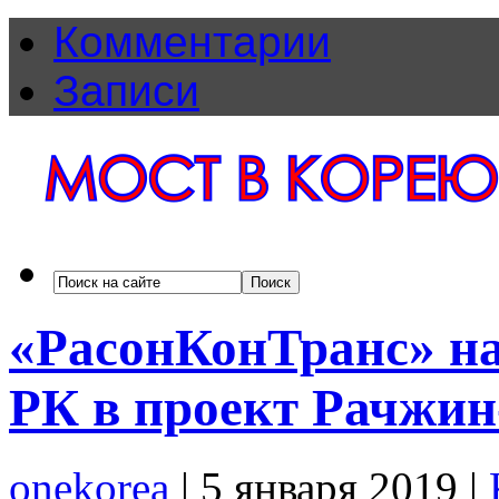
Комментарии
Записи
«РасонКонТранс» на
РК в проект Рачжин
onekorea
|
5 января 2019
|