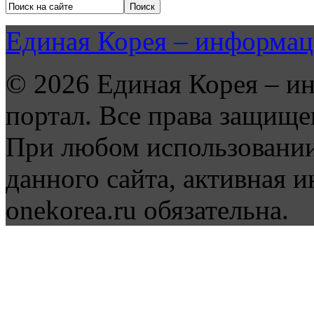
Единая Корея – информац
© 2026 Единая Корея – и
портал. Все права защище
При любом использовании
данного сайта, активная и
onekorea.ru обязательна.