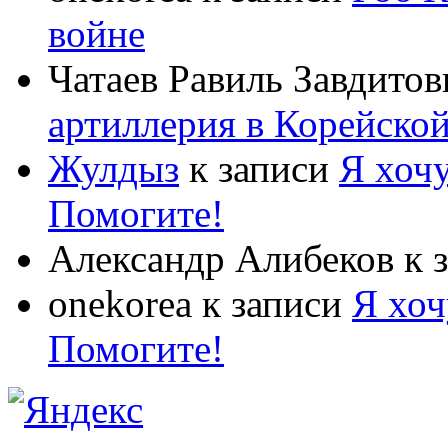
войне
Чатаев Равиль Завдитов
артиллерия в Корейско
Жулдыз
к записи
Я хочу
Помогите!
Александр Алибеков
к 
onekorea
к записи
Я хоч
Помогите!