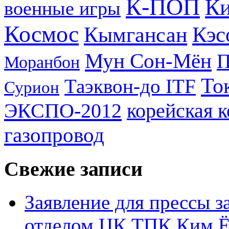
К-ПОП
Ки
военные игры
Космос
Кэс
Кымгансан
Мун Сон-Мён
Моранбон
То
Таэквон-до ITF
Сурион
ЭКСПО-2012
корейская 
газопровод
Свежие записи
Заявление для прессы 
отделом ЦК ТПК Ким Ё