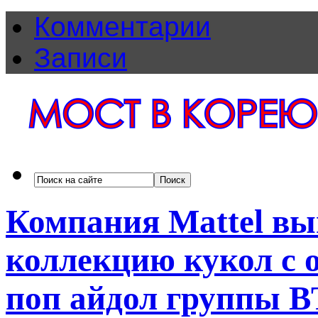
Комментарии
Записи
Компания Mattel вы
коллекцию кукол с 
поп айдол группы B