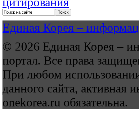
Единая Корея – информац
© 2026 Единая Корея – и
портал. Все права защище
При любом использовании
данного сайта, активная и
onekorea.ru обязательна.