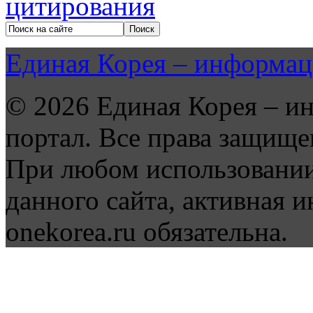
Единая Корея – информац
© 2026 Единая Корея – и
портал. Все права защище
При любом использовании
данного сайта, активная и
onekorea.ru обязательна.