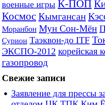
К-ПОП
Ки
военные игры
Космос
Кэс
Кымгансан
Мун Сон-Мён
Моранбон
То
Таэквон-до ITF
Сурион
ЭКСПО-2012
корейская 
газопровод
Свежие записи
Заявление для прессы 
отделом ЦК ТПК Ким Ё