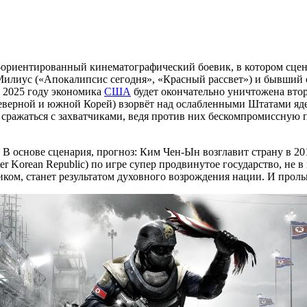
-ориентированный кинематографический боевик, в котором сцен
илиус («Апокалипсис сегодня», «Красный рассвет») и бывший 
к 2025 году экономика
США
будет окончательно уничтожена втор
северной и южной Корей) взорвёт над ослабленными Штатами яд
ражаться с захватчиками, ведя против них бескомпромиссную па
 В основе сценария, прогноз: Ким Чен-Ын возглавит страну в 20
ter Korean Republic) по игре супер продвинутое государство, н
иком, станет результатом духовного возрождения нации. И проль