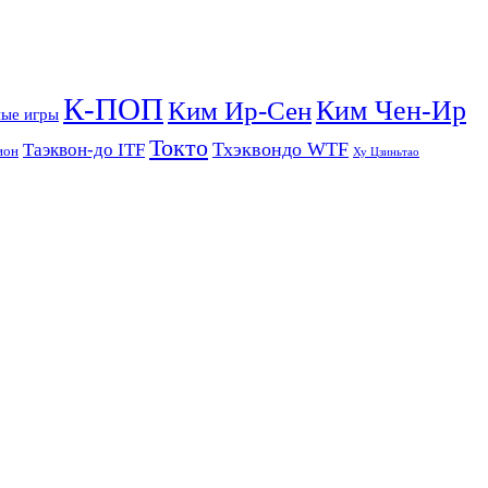
К-ПОП
Ким Чен-Ир
Ким Ир-Сен
ые игры
Токто
Тхэквондо WTF
Таэквон-до ITF
ион
Ху Цзиньтао