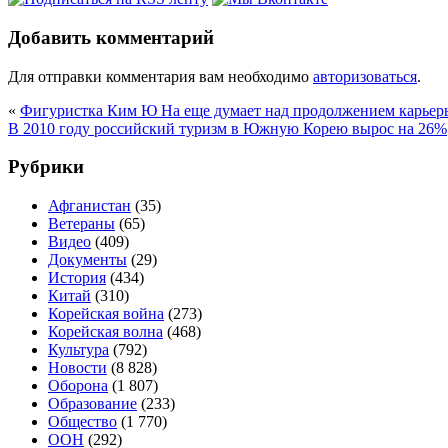
Добавить комментарий
Для отправки комментария вам необходимо
авторизоваться
.
«
Фигуристка Ким Ю На еще думает над продолжением карьер
В 2010 году российский туризм в Южную Корею вырос на 26%
Рубрики
Афганистан
(35)
Ветераны
(65)
Видео
(409)
Документы
(29)
История
(434)
Китай
(310)
Корейская война
(273)
Корейская волна
(468)
Культура
(792)
Новости
(8 828)
Оборона
(1 807)
Образование
(233)
Общество
(1 770)
ООН
(292)