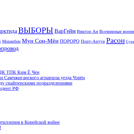
ВЫБОРЫ
рктида
ВарГейм
Всемирные военн
Виктор Ан
Расон
Мун Сон-Мён
5
ПОРОРО
Порт-Артур
Моранбон
Сур
опровод
м ЦК ТПК Ким Ё Чен
и Самчжиганского агрархоза уезда Чэрён
жду снайперскими подразделениями
зидент РФ
ртиллерия в Корейской войне
!