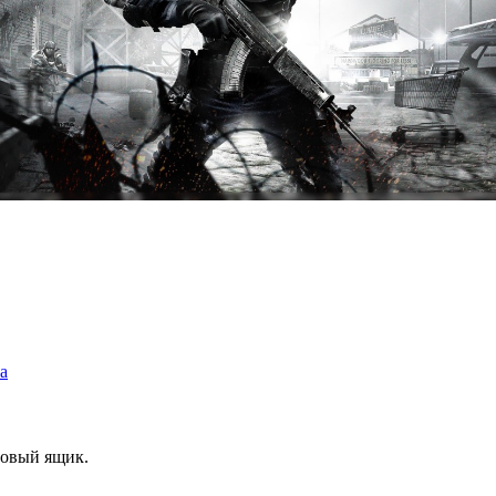
а
товый ящик.