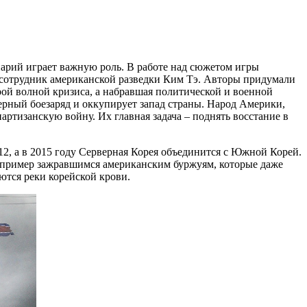
арий играет важную роль. В работе над сюжетом игры
сотрудник американской разведки Ким Тэ. Авторы придумали
ой волной кризиса, а набравшая политической и военной
ерный боезаряд и оккупирует запад страны. Народ Америки,
ртизанскую войну. Их главная задача – поднять восстание в
12, а в 2015 году Серверная Корея объединится с Южной Корей.
е в пример зажравшимся американским буржуям, которые даже
ются реки корейской крови.