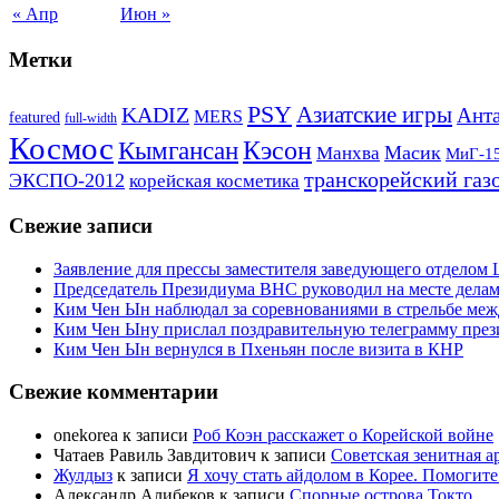
« Апр
Июн »
Метки
PSY
Азиатские игры
KADIZ
Анта
MERS
featured
full-width
Космос
Кэсон
Кымгансан
Масик
Манхва
МиГ-1
транскорейский газ
ЭКСПО-2012
корейская косметика
Свежие записи
Заявление для прессы заместителя заведующего отдело
Председатель Президиума ВНС руководил на месте делам
Ким Чен Ын наблюдал за соревнованиями в стрельбе ме
Ким Чен Ыну прислал поздравительную телеграмму пре
Ким Чен Ын вернулся в Пхеньян после визита в КНР
Свежие комментарии
onekorea
к записи
Роб Коэн расскажет о Корейской войне
Чатаев Равиль Завдитович
к записи
Советская зенитная а
Жулдыз
к записи
Я хочу стать айдолом в Корее. Помогите
Александр Алибеков
к записи
Спорные острова Токто