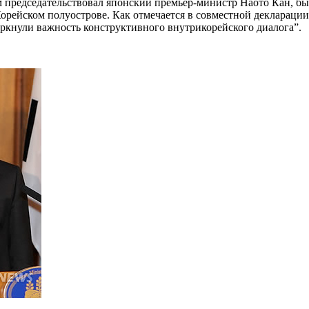
ом председательствовал японский премьер-министр Наото Кан, б
рейском полуострове. Как отмечается в совместной декларации,
кнули важность конструктивного внутрикорейского диалога”.