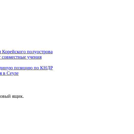
 Корейского полуострова
т совместные учения
 единую позицию по КНДР
 в Сеуле
товый ящик.