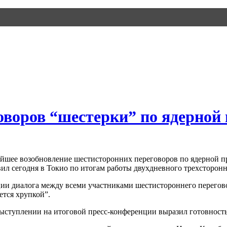
оворов “шестерки” по ядерной
йшее возобновление шестисторонних переговоров по ядерной пр
вил сегодня в Токио по итогам работы двухдневного трехсторон
ии диалога между всеми участниками шестистороннего переговор
ется хрупкой”.
ыступлении на итоговой пресс-конференции выразил готовность