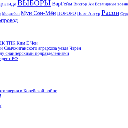
ВЫБОРЫ
рктида
ВарГейм
Всемирные военн
Виктор Ан
Расон
Мун Сон-Мён
5
ПОРОРО
Порт-Артур
Моранбон
Сур
опровод
м ЦК ТПК Ким Ё Чен
и Самчжиганского агрархоза уезда Чэрён
жду снайперскими подразделениями
зидент РФ
ртиллерия в Корейской войне
!
е!