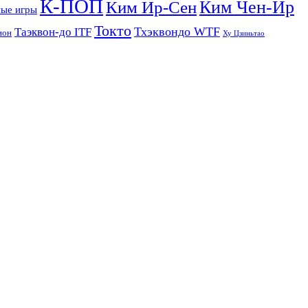
К-ПОП
Ким Чен-Ир
Ким Ир-Сен
ые игры
Токто
Тхэквондо WTF
Таэквон-до ITF
ион
Ху Цзиньтао