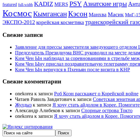
PSY
Азиатские игры
KADIZ
Анта
MERS
featured
full-width
Космос
Кэсон
Кымгансан
Масик
Манхва
МиГ-1
транскорейский газ
ЭКСПО-2012
корейская косметика
Свежие записи
Заявление для прессы заместителя заведующего отдело
Председатель Президиума ВНС руководил на месте делам
Ким Чен Ын наблюдал за соревнованиями в стрельбе ме
Ким Чен Ыну прислал поздравительную телеграмму пре
Ким Чен Ын вернулся в Пхеньян после визита в КНР
Свежие комментарии
onekorea
к записи
Роб Коэн расскажет о Корейской войне
Чатаев Равиль Завдитович
к записи
Советская зенитная а
Жулдыз
к записи
Я хочу стать айдолом в Корее. Помогите
Александр Алибеков
к записи
Спорные острова Токто
onekorea
к записи
Я хочу стать айдолом в Корее. Помогит