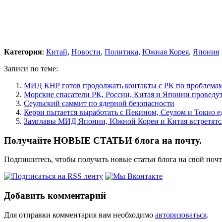
Категория
:
Китай
,
Новости
,
Политика
,
Южная Корея
,
Япония
Записи по теме:
МИД КНР готов продолжать контакты с РК по проблемам
Морские спасатели РК, России, Китая и Японии проведу
Сеульский саммит по ядерной безопасности
Керри пытается выработать с Пекином, Сеулом и Токио
Замглавы МИД Японии, Южной Кореи и Китая встретятся
Получайте НОВЫЕ СТАТЬИ блога на почту.
Подпишитесь, чтобы получать новые статьи блога на свой поч
Добавить комментарий
Для отправки комментария вам необходимо
авторизоваться
.