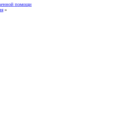
твенной помощи
ия
»