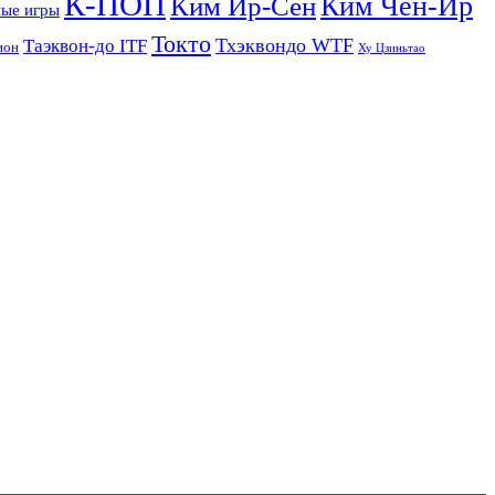
К-ПОП
Ким Чен-Ир
Ким Ир-Сен
ые игры
Токто
Тхэквондо WTF
Таэквон-до ITF
ион
Ху Цзиньтао