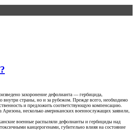
?
роизведено захоронение дефолианта — гербицида,
о внутри страны, но и за рyбежом. Прежде всего, необходимо
етственность и предложить соответствующую компенсацию.
ата Аризона, несколько американских военнослужащих заявили,
канские военные распыляли дефолианты и гербициды над
токсичными канцерогенами, губительно влияя на состояние