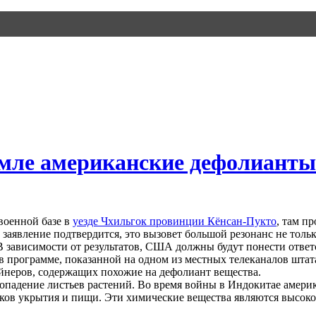
емле американские дефолианты
военной базе в
уезде Чхильгок провинции Кёнсан-Пукто
, там п
заявление подтвердится, это вызовет большой резонанс не тольк
 В зависимости от результатов, США должны будут понести отв
к в программе, показанной на одном из местных телеканалов шт
ейнеров, содержащих похожие на дефолиант вещества.
падение листьев растений. Во время войны в Индокитае амери
ов укрытия и пищи. Эти химические вещества являются высоко