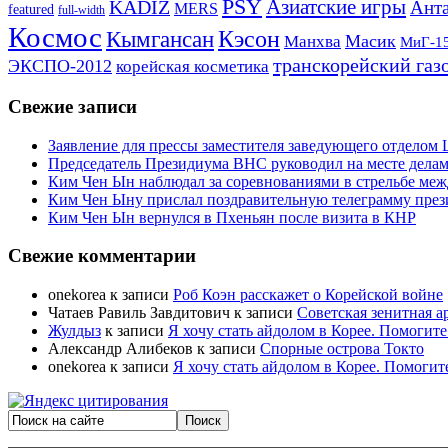
PSY
Азиатские игры
KADIZ
Анта
MERS
featured
full-width
Космос
Кэсон
Кымгансан
Масик
Манхва
МиГ-1
транскорейский газ
ЭКСПО-2012
корейская косметика
Свежие записи
Заявление для прессы заместителя заведующего отдело
Председатель Президиума ВНС руководил на месте делам
Ким Чен Ын наблюдал за соревнованиями в стрельбе ме
Ким Чен Ыну прислал поздравительную телеграмму пре
Ким Чен Ын вернулся в Пхеньян после визита в КНР
Свежие комментарии
onekorea
к записи
Роб Коэн расскажет о Корейской войне
Чатаев Равиль Завдитович
к записи
Советская зенитная а
Жулдыз
к записи
Я хочу стать айдолом в Корее. Помогите
Александр Алибеков
к записи
Спорные острова Токто
onekorea
к записи
Я хочу стать айдолом в Корее. Помогит