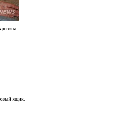
Аризона.
товый ящик.