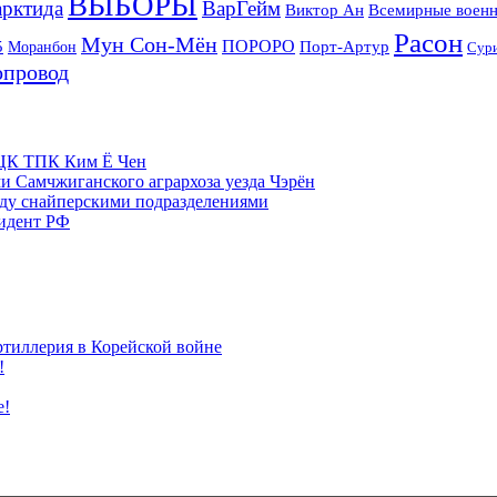
ВЫБОРЫ
рктида
ВарГейм
Всемирные военн
Виктор Ан
Расон
Мун Сон-Мён
5
ПОРОРО
Порт-Артур
Моранбон
Сур
опровод
м ЦК ТПК Ким Ё Чен
и Самчжиганского агрархоза уезда Чэрён
жду снайперскими подразделениями
зидент РФ
ртиллерия в Корейской войне
!
е!