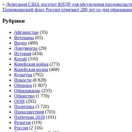
«
Делегация США посетит КНДР для обсуждения продовольс
Тихоокеанский флот России отмечает 280 лет со дня образован
Рубрики
Афганистан
(35)
Ветераны
(65)
Видео
(409)
Документы
(29)
История
(434)
Китай
(310)
Корейская война
(273)
Корейская волна
(468)
Культура
(792)
Новости
(8 828)
Оборона
(1 807)
Образование
(233)
Общество
(1 770)
ООН
(292)
Политика
(3 720)
Происшествия
(703)
Пхёнчхан 2018
(191)
Религия
(119)
Россия
(2 116)