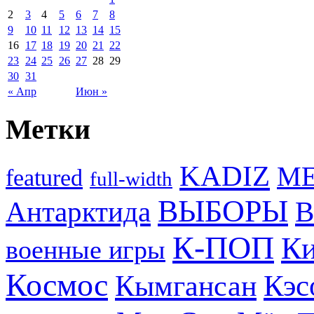
2
3
4
5
6
7
8
9
10
11
12
13
14
15
16
17
18
19
20
21
22
23
24
25
26
27
28
29
30
31
« Апр
Июн »
Метки
KADIZ
M
featured
full-width
ВЫБОРЫ
Антарктида
В
К-ПОП
Ки
военные игры
Космос
Кэс
Кымгансан