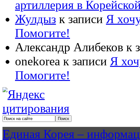
артиллерия в Корейско
Жулдыз
к записи
Я хочу
Помогите!
Александр Алибеков
к 
onekorea
к записи
Я хоч
Помогите!
Единая Корея – информац