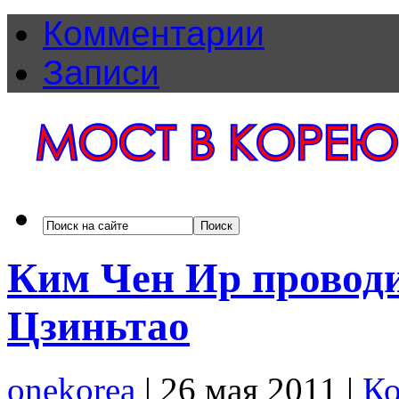
Комментарии
Записи
Ким Чен Ир проводи
Цзиньтао
onekorea
|
26 мая 2011
|
Ко