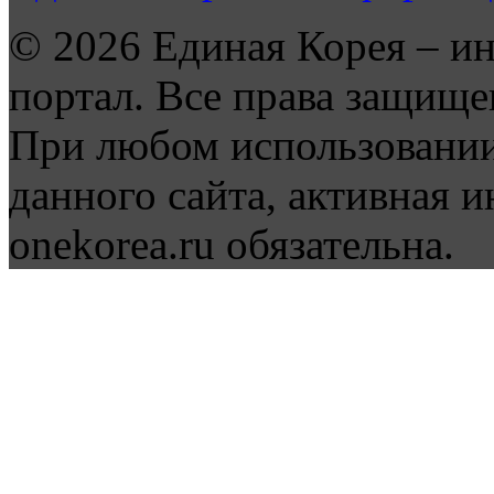
© 2026 Единая Корея – и
портал. Все права защище
При любом использовании
данного сайта, активная и
onekorea.ru обязательна.