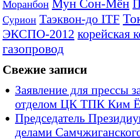
Мун Сон-Мён
Моранбон
То
Таэквон-до ITF
Сурион
ЭКСПО-2012
корейская 
газопровод
Свежие записи
Заявление для прессы 
отделом ЦК ТПК Ким Ё
Председатель Президиу
делами Самчжиганского