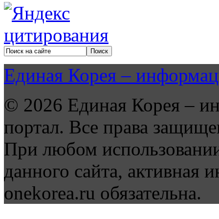
Единая Корея – информац
© 2026 Единая Корея – и
портал. Все права защище
При любом использовании
данного сайта, активная и
onekorea.ru обязательна.