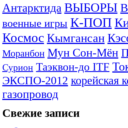
ВЫБОРЫ
Антарктида
В
К-ПОП
Ки
военные игры
Космос
Кэс
Кымгансан
Мун Сон-Мён
Моранбон
То
Таэквон-до ITF
Сурион
ЭКСПО-2012
корейская 
газопровод
Свежие записи