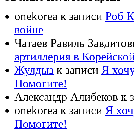
onekorea
к записи
Роб К
войне
Чатаев Равиль Завдитов
артиллерия в Корейско
Жулдыз
к записи
Я хочу
Помогите!
Александр Алибеков
к 
onekorea
к записи
Я хоч
Помогите!