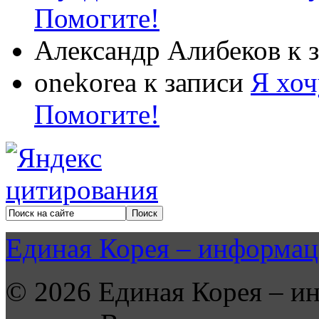
Помогите!
Александр Алибеков
к 
onekorea
к записи
Я хоч
Помогите!
Единая Корея – информац
© 2026 Единая Корея – и