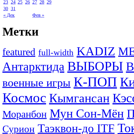
23
24
25
26
27
28
29
30
31
« Дек
Фев »
Метки
KADIZ
M
featured
full-width
ВЫБОРЫ
Антарктида
В
К-ПОП
Ки
военные игры
Космос
Кэс
Кымгансан
Мун Сон-Мён
Моранбон
То
Таэквон-до ITF
Сурион