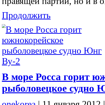
правящей партии, но и в 
Продолжить
В море Росса горит ю
рыболовецкое судно 
onekorea
|
11 января 2012