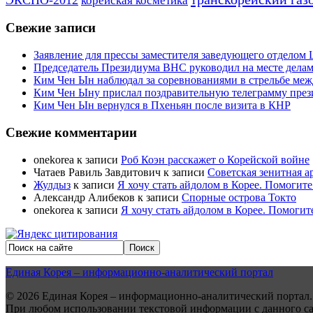
корейская косметика
Свежие записи
Заявление для прессы заместителя заведующего отдело
Председатель Президиума ВНС руководил на месте делам
Ким Чен Ын наблюдал за соревнованиями в стрельбе ме
Ким Чен Ыну прислал поздравительную телеграмму пре
Ким Чен Ын вернулся в Пхеньян после визита в КНР
Свежие комментарии
onekorea
к записи
Роб Коэн расскажет о Корейской войне
Чатаев Равиль Завдитович
к записи
Советская зенитная а
Жулдыз
к записи
Я хочу стать айдолом в Корее. Помогите
Александр Алибеков
к записи
Спорные острова Токто
onekorea
к записи
Я хочу стать айдолом в Корее. Помогит
Единая Корея – информационно-аналитический портал
© 2026 Единая Корея – информационно-аналитический портал.
При любом использовании текстовой информации с данного сайт