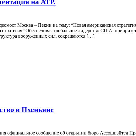
иентация на АТР.
деомост Москва – Пекин на тему: “Новая американская стратеги
я стратегия “Обеспечивая глобальное лидерство США: приоритет
труктура вооруженных сил, сокращаются […]
ьство в Пхеньяне
официальное сообщение об открытии бюро Ассошиэйтед Пресс (A