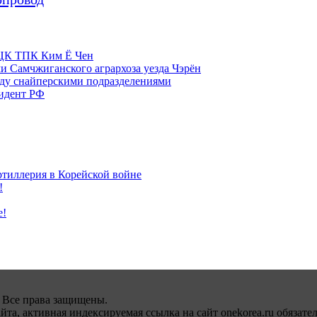
м ЦК ТПК Ким Ё Чен
и Самчжиганского агрархоза уезда Чэрён
жду снайперскими подразделениями
зидент РФ
ртиллерия в Корейской войне
!
е!
 Все права защищены.
а, активная индексируемая ссылка на сайт onekorea.ru обязател