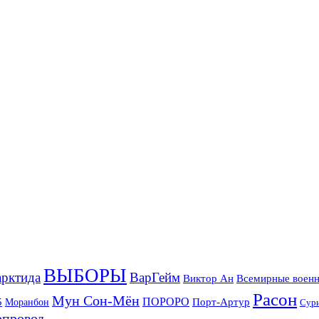
ВЫБОРЫ
рктида
ВарГейм
Всемирные военн
Виктор Ан
Расон
Мун Сон-Мён
5
ПОРОРО
Порт-Артур
Моранбон
Сур
опровод