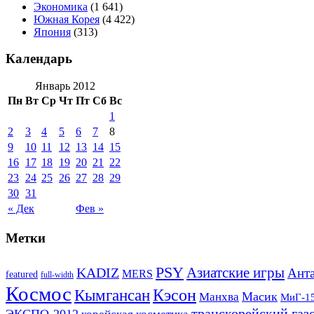
Экономика
(1 641)
Южная Корея
(4 422)
Япония
(313)
Календарь
Январь 2012
Пн
Вт
Ср
Чт
Пт
Сб
Вс
1
2
3
4
5
6
7
8
9
10
11
12
13
14
15
16
17
18
19
20
21
22
23
24
25
26
27
28
29
30
31
« Дек
Фев »
Метки
PSY
Азиатские игры
KADIZ
Анта
MERS
featured
full-width
Космос
Кэсон
Кымгансан
Масик
Манхва
МиГ-1
транскорейский газ
ЭКСПО-2012