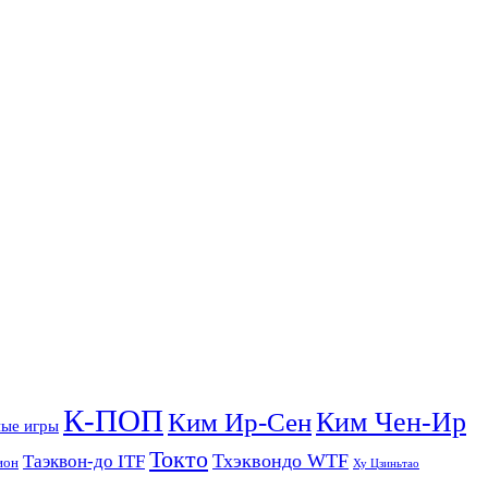
К-ПОП
Ким Чен-Ир
Ким Ир-Сен
ые игры
Токто
Тхэквондо WTF
Таэквон-до ITF
ион
Ху Цзиньтао