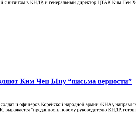
ий с визитом в КНДР, и генеральный директор ЦТАК Ким Пён Х
вляют Ким Чен Ыну “письма верности”
я солдат и офицеров Корейской народной армии /КНА/, направл
, выражается “преданность новому руководителю КНДР, готовно