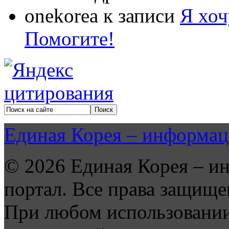
onekorea
к записи
Я хоч
Помогите!
Единая Корея – информац
© 2026 Единая Корея – и
портал. Все права защище
При любом использовании