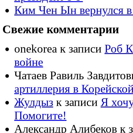
Ким Чен Ын вернулся в
Свежие комментарии
onekorea
к записи
Роб К
войне
Чатаев Равиль Завдитов
артиллерия в Корейско
Жулдыз
к записи
Я хочу
Помогите!
Александр Алибеков
к 