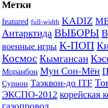
Метки
KADIZ
M
featured
full-width
ВЫБОРЫ
Антарктида
В
К-ПОП
Ки
военные игры
Космос
Кэс
Кымгансан
Мун Сон-Мён
Моранбон
То
Таэквон-до ITF
Сурион
ЭКСПО-2012
корейская 
газопровод