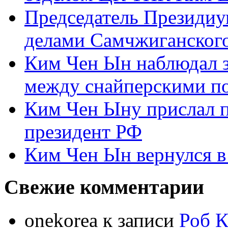
Председатель Президиу
делами Самчжиганского
Ким Чен Ын наблюдал з
между снайперскими п
Ким Чен Ыну прислал 
президент РФ
Ким Чен Ын вернулся в
Свежие комментарии
onekorea
к записи
Роб К