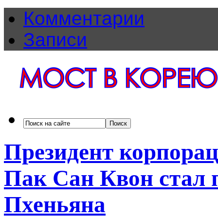
Комментарии
Записи
Президент корпорац
Пак Сан Квон стал
Пхеньяна