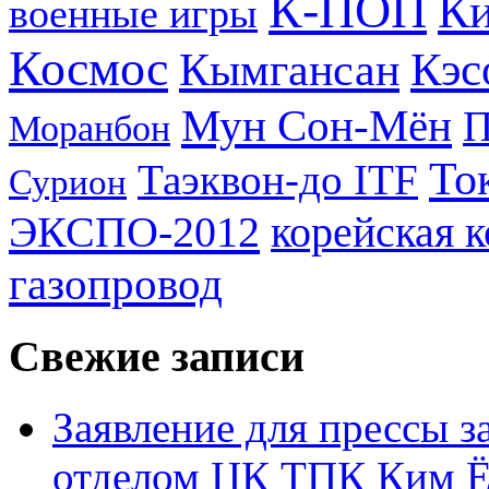
К-ПОП
Ки
военные игры
Космос
Кэс
Кымгансан
Мун Сон-Мён
Моранбон
То
Таэквон-до ITF
Сурион
ЭКСПО-2012
корейская 
газопровод
Свежие записи
Заявление для прессы 
отделом ЦК ТПК Ким Ё