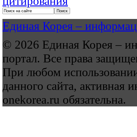
Единая Корея – информац
© 2026 Единая Корея – и
портал. Все права защище
При любом использовании
данного сайта, активная и
onekorea.ru обязательна.