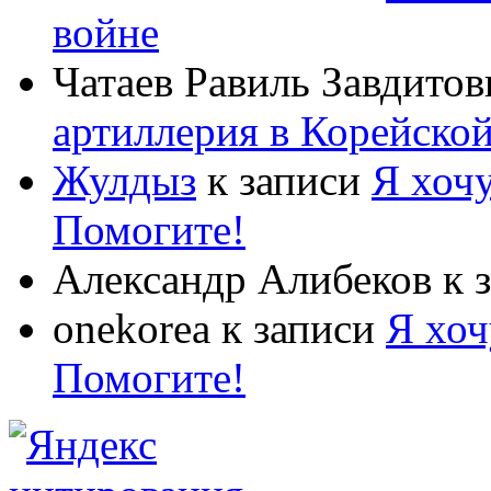
войне
Чатаев Равиль Завдитов
артиллерия в Корейско
Жулдыз
к записи
Я хочу
Помогите!
Александр Алибеков
к 
onekorea
к записи
Я хоч
Помогите!