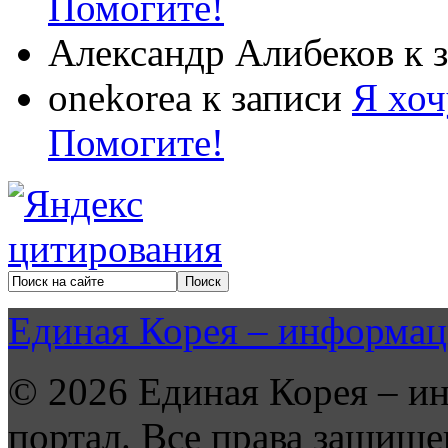
Помогите!
Александр Алибеков
к 
onekorea
к записи
Я хоч
Помогите!
Единая Корея – информац
© 2026 Единая Корея – и
портал. Все права защище