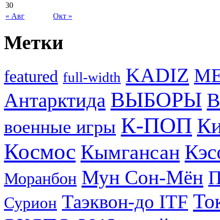
30
« Авг
Окт »
Метки
KADIZ
M
featured
full-width
ВЫБОРЫ
Антарктида
В
К-ПОП
Ки
военные игры
Космос
Кэс
Кымгансан
Мун Сон-Мён
Моранбон
То
Таэквон-до ITF
Сурион