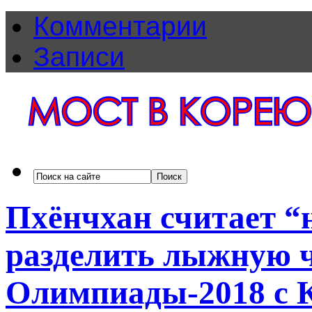
Комментарии
Записи
Пхёнчхан считает 
разделить лыжную 
Олимпиады-2018 с