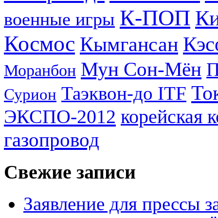
К-ПОП
Ки
военные игры
Космос
Кэс
Кымгансан
Мун Сон-Мён
Моранбон
То
Таэквон-до ITF
Сурион
ЭКСПО-2012
корейская 
газопровод
Свежие записи
Заявление для прессы 