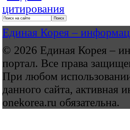
Единая Корея – информац
© 2026 Единая Корея – и
портал. Все права защище
При любом использовании
данного сайта, активная и
onekorea.ru обязательна.