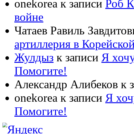
onekorea
к записи
Роб К
войне
Чатаев Равиль Завдитов
артиллерия в Корейско
Жулдыз
к записи
Я хочу
Помогите!
Александр Алибеков
к 
onekorea
к записи
Я хоч
Помогите!