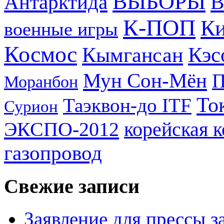
ВЫБОРЫ
Антарктида
В
К-ПОП
Ки
военные игры
Космос
Кэс
Кымгансан
Мун Сон-Мён
Моранбон
То
Таэквон-до ITF
Сурион
ЭКСПО-2012
корейская 
газопровод
Свежие записи
Заявление для прессы 