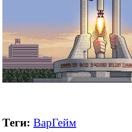
Теги:
ВарГейм