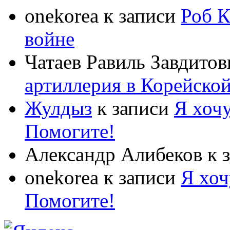
onekorea
к записи
Роб К
войне
Чатаев Равиль Завдитов
артиллерия в Корейско
Жулдыз
к записи
Я хочу
Помогите!
Александр Алибеков
к 
onekorea
к записи
Я хоч
Помогите!