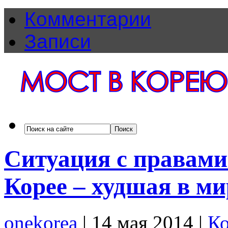
Комментарии
Записи
Ситуация с правам
Корее – худшая в ми
onekorea
|
14 мая 2014
|
Ко