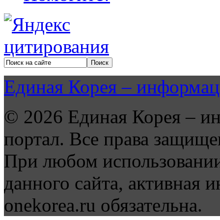
Единая Корея – информац
© 2026 Единая Корея – и
портал. Все права защище
При любом использовании
данного сайта, активная и
onekorea.ru обязательна.