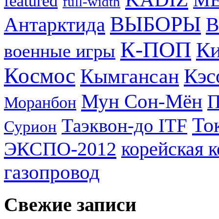
featured
full-width
ВЫБОРЫ
Антарктида
В
К-ПОП
Ки
военные игры
Космос
Кэс
Кымгансан
Мун Сон-Мён
Моранбон
То
Таэквон-до ITF
Сурион
ЭКСПО-2012
корейская 
газопровод
Свежие записи