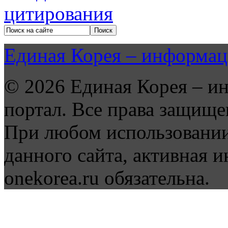
Единая Корея – информац
© 2026 Единая Корея – и
портал. Все права защище
При любом использовании
данного сайта, активная и
onekorea.ru обязательна.