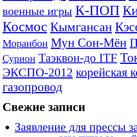
К-ПОП
Ки
военные игры
Космос
Кэс
Кымгансан
Мун Сон-Мён
Моранбон
То
Таэквон-до ITF
Сурион
ЭКСПО-2012
корейская 
газопровод
Свежие записи
Заявление для прессы 