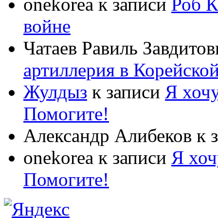
onekorea
к записи
Роб К
войне
Чатаев Равиль Завдитов
артиллерия в Корейско
Жулдыз
к записи
Я хочу
Помогите!
Александр Алибеков
к 
onekorea
к записи
Я хоч
Помогите!