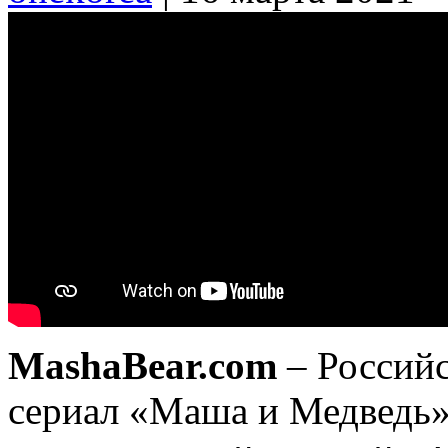
MashaBear.com
– Россий
сериал «Маша и Медведь»,