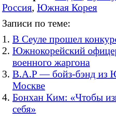
Россия
,
Южная Корея
Записи по теме:
В Сеуле прошел конкур
Южнокорейский офицер 
военного жаргона
B.A.P — бойз-бэнд из 
Москве
Бонхан Ким: «Чтобы из
себя»