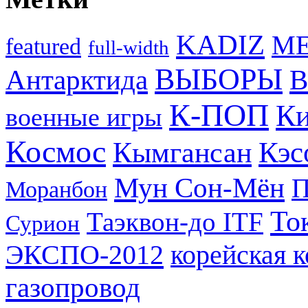
KADIZ
M
featured
full-width
ВЫБОРЫ
Антарктида
В
К-ПОП
Ки
военные игры
Космос
Кэс
Кымгансан
Мун Сон-Мён
Моранбон
То
Таэквон-до ITF
Сурион
ЭКСПО-2012
корейская 
газопровод