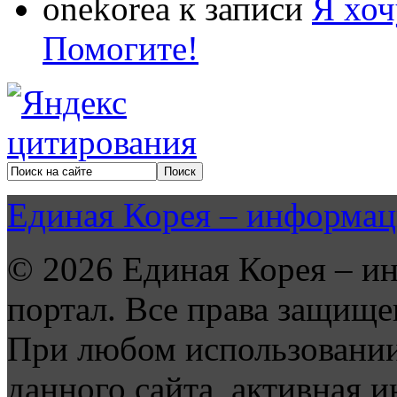
onekorea
к записи
Я хоч
Помогите!
Единая Корея – информац
© 2026 Единая Корея – и
портал. Все права защище
При любом использовании
данного сайта, активная и