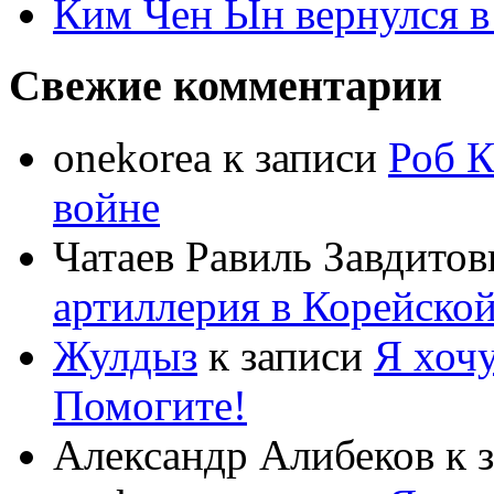
Ким Чен Ын вернулся в
Свежие комментарии
onekorea
к записи
Роб К
войне
Чатаев Равиль Завдитов
артиллерия в Корейско
Жулдыз
к записи
Я хочу
Помогите!
Александр Алибеков
к 