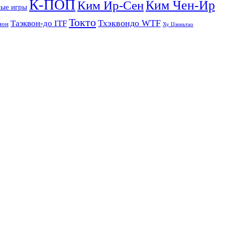
К-ПОП
Ким Чен-Ир
Ким Ир-Сен
ые игры
Токто
Тхэквондо WTF
Таэквон-до ITF
ион
Ху Цзиньтао