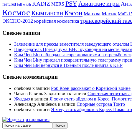
PSY
Азиатские игры
KADIZ
Анта
MERS
featured
full-width
Космос
Кэсон
Кымгансан
Масик
Манхва
МиГ-1
транскорейский газ
ЭКСПО-2012
корейская косметика
Свежие записи
Заявление для прессы заместителя заведующего отдело
Председатель Президиума ВНС руководил на месте делам
Ким Чен Ын наблюдал за соревнованиями в стрельбе ме
Ким Чен Ыну прислал поздравительную телеграмму пре
Ким Чен Ын вернулся в Пхеньян после визита в КНР
Свежие комментарии
onekorea
к записи
Роб Коэн расскажет о Корейской войне
Чатаев Равиль Завдитович
к записи
Советская зенитная а
Жулдыз
к записи
Я хочу стать айдолом в Корее. Помогите
Александр Алибеков
к записи
Спорные острова Токто
onekorea
к записи
Я хочу стать айдолом в Корее. Помогит