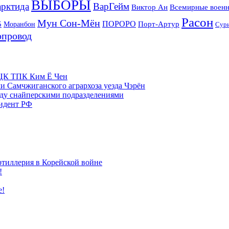
ВЫБОРЫ
рктида
ВарГейм
Всемирные военн
Виктор Ан
Расон
Мун Сон-Мён
5
ПОРОРО
Порт-Артур
Моранбон
Сур
опровод
м ЦК ТПК Ким Ё Чен
и Самчжиганского агрархоза уезда Чэрён
жду снайперскими подразделениями
зидент РФ
ртиллерия в Корейской войне
!
е!