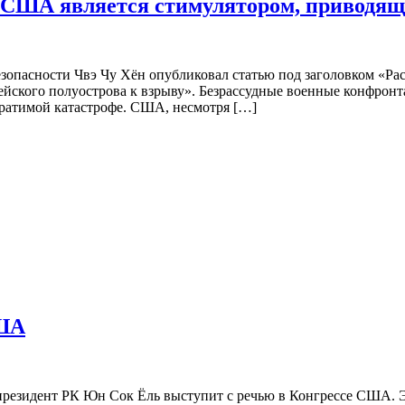
 США является стимулятором, приводящи
зопасности Чвэ Чу Хён опубликовал статью под заголовком «Р
рейского полуострова к взрыву». Безрассудные военные конфро
братимой катастрофе. США, несмотря […]
США
президент РК Юн Сок Ёль выступит с речью в Конгрессе США. Э