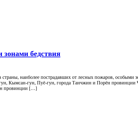
и зонами бедствия
в страны, наиболее пострадавших от лесных пожаров, особыми з
ун, Кымсан-гун, Пуё-гун, города Танчжин и Порён провинции Ч
ун провинции […]