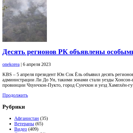
Десять регионов РК объявлены особым
onekorea
|
6 апреля 2023
KBS – 5 апреля президент Юн Сок Ёль объявил десять регионо
администрации Ли До Ун, такими зонами стали уезды Хонсон-г
провинции Чхунчхон-Пукто, город Сунчхон и уезд Хампхён-г
Продолжить
Рубрики
Афганистан
(35)
Ветераны
(65)
Видео
(409)