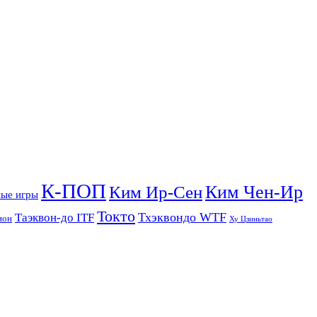
К-ПОП
Ким Чен-Ир
Ким Ир-Сен
ые игры
Токто
Тхэквондо WTF
Таэквон-до ITF
ион
Ху Цзиньтао