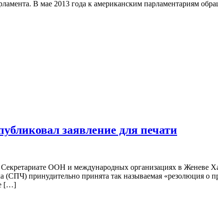
арламента. В мае 2013 года к американским парламентариям обр
убликовал заявление для печати
Секретариате ООН и международных организациях в Женеве Хан
ка (СПЧ) принудительно принята так называемая «резолюция о п
е […]