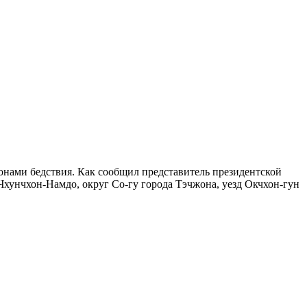
онами бедствия. Как сообщил представитель президентской
хунчхон-Намдо, округ Со-гу города Тэчжона, уезд Окчхон-гун