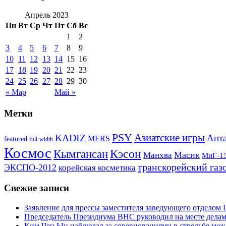
Апрель 2023
Пн
Вт
Ср
Чт
Пт
Сб
Вс
1
2
3
4
5
6
7
8
9
10
11
12
13
14
15
16
17
18
19
20
21
22
23
24
25
26
27
28
29
30
« Мар
Май »
Метки
PSY
Азиатские игры
KADIZ
Анта
MERS
featured
full-width
Космос
Кэсон
Кымгансан
Масик
Манхва
МиГ-1
транскорейский газ
ЭКСПО-2012
корейская косметика
Свежие записи
Заявление для прессы заместителя заведующего отдело
Председатель Президиума ВНС руководил на месте делам
Ким Чен Ын наблюдал за соревнованиями в стрельбе ме