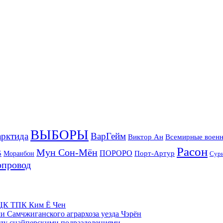
ВЫБОРЫ
рктида
ВарГейм
Всемирные военн
Виктор Ан
Расон
Мун Сон-Мён
5
ПОРОРО
Порт-Артур
Моранбон
Сур
опровод
м ЦК ТПК Ким Ё Чен
и Самчжиганского агрархоза уезда Чэрён
жду снайперскими подразделениями