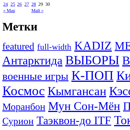
24
25
26
27
28
29
30
« Мар
Май »
Метки
KADIZ
M
featured
full-width
ВЫБОРЫ
Антарктида
В
К-ПОП
Ки
военные игры
Космос
Кэс
Кымгансан
Мун Сон-Мён
Моранбон
То
Таэквон-до ITF
Сурион