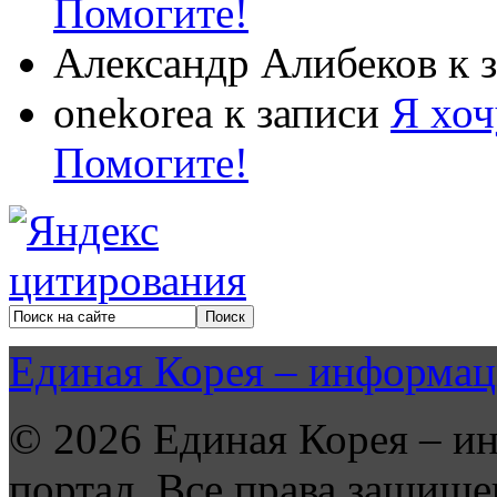
Помогите!
Александр Алибеков
к 
onekorea
к записи
Я хоч
Помогите!
Единая Корея – информац
© 2026 Единая Корея – и
портал. Все права защище