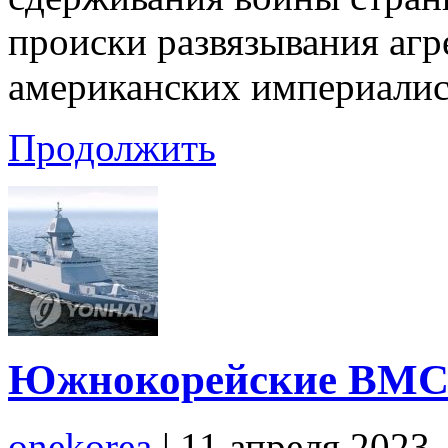
происки развязывания аг
американских империалис
Продолжить
Южнокорейские ВМС 
onekorea
|
11 апреля 2023