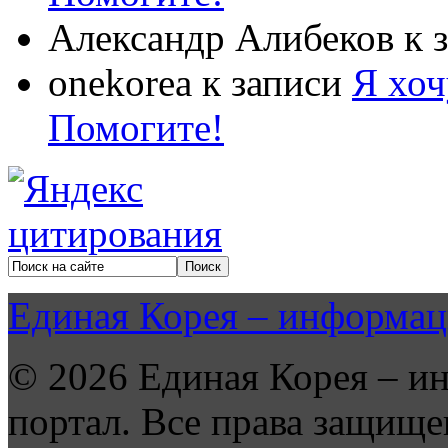
Александр Алибеков
к 
onekorea
к записи
Я хоч
Помогите!
Единая Корея – информац
© 2026 Единая Корея – и
портал. Все права защище