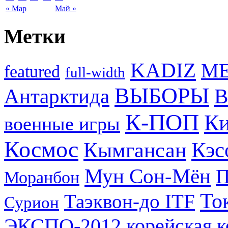
« Мар
Май »
Метки
KADIZ
M
featured
full-width
ВЫБОРЫ
Антарктида
В
К-ПОП
Ки
военные игры
Космос
Кэс
Кымгансан
Мун Сон-Мён
Моранбон
То
Таэквон-до ITF
Сурион
ЭКСПО-2012
корейская 