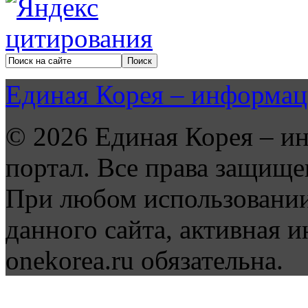
Единая Корея – информац
© 2026 Единая Корея – и
портал. Все права защище
При любом использовании
данного сайта, активная и
onekorea.ru обязательна.