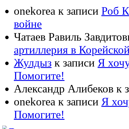
onekorea
к записи
Роб К
войне
Чатаев Равиль Завдитов
артиллерия в Корейско
Жулдыз
к записи
Я хочу
Помогите!
Александр Алибеков
к 
onekorea
к записи
Я хоч
Помогите!