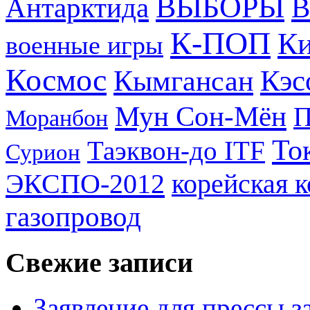
ВЫБОРЫ
Антарктида
В
К-ПОП
Ки
военные игры
Космос
Кэс
Кымгансан
Мун Сон-Мён
Моранбон
То
Таэквон-до ITF
Сурион
ЭКСПО-2012
корейская 
газопровод
Свежие записи
Заявление для прессы 