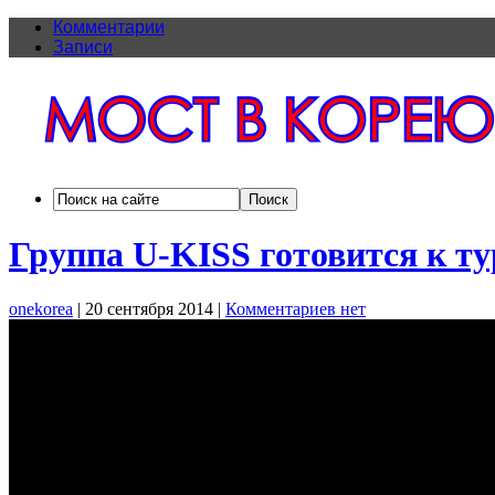
Комментарии
Записи
Группа U-KISS готовится к ту
onekorea
|
20 сентября 2014
|
Комментариев нет