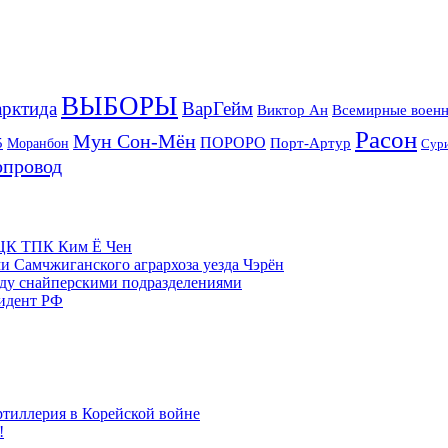
ВЫБОРЫ
рктида
ВарГейм
Всемирные военн
Виктор Ан
Расон
Мун Сон-Мён
5
ПОРОРО
Порт-Артур
Моранбон
Сур
опровод
м ЦК ТПК Ким Ё Чен
и Самчжиганского агрархоза уезда Чэрён
жду снайперскими подразделениями
зидент РФ
ртиллерия в Корейской войне
!