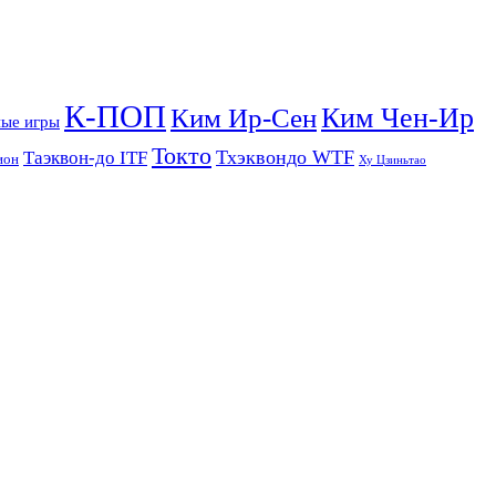
К-ПОП
Ким Чен-Ир
Ким Ир-Сен
ые игры
Токто
Тхэквондо WTF
Таэквон-до ITF
ион
Ху Цзиньтао