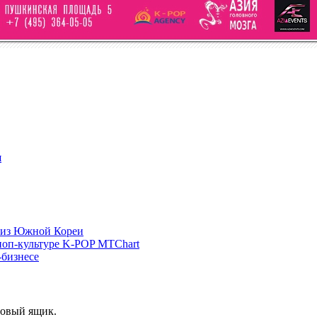
я
е из Южной Кореи
поп-культуре K-POP MTChart
бизнесе
товый ящик.