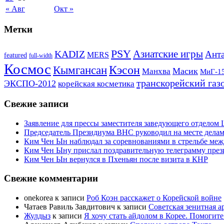
« Авг
Окт »
Метки
PSY
Азиатские игры
KADIZ
Анта
MERS
featured
full-width
Космос
Кэсон
Кымгансан
Масик
Манхва
МиГ-1
транскорейский газ
ЭКСПО-2012
корейская косметика
Свежие записи
Заявление для прессы заместителя заведующего отдело
Председатель Президиума ВНС руководил на месте делам
Ким Чен Ын наблюдал за соревнованиями в стрельбе ме
Ким Чен Ыну прислал поздравительную телеграмму пре
Ким Чен Ын вернулся в Пхеньян после визита в КНР
Свежие комментарии
onekorea
к записи
Роб Коэн расскажет о Корейской войне
Чатаев Равиль Завдитович
к записи
Советская зенитная а
Жулдыз
к записи
Я хочу стать айдолом в Корее. Помогите