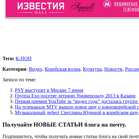
Теги:
К-ПОП
Категория
:
Видео
,
Корейская волна
,
Культура
,
Новости
,
Росси
Записи по теме:
PSY выступит в Москве 7 июня
Группа Exo посетят летнюю Универсиаду 2013 в Казани
Первая премия YouTube за “видео года” досталась групп
На телеканале MTV вышло новое шоу о южнокорейской 
Музыкальный дебют Светланы Юдиной в корейском шоу-
Получайте НОВЫЕ СТАТЬИ блога на почту.
Подпишитесь, чтобы получать новые статьи блога на свой поч