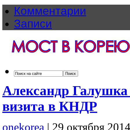
Комментарии
Записи
Александр Галушка 
визита в КНДР
onekorea
|
29 октября 201