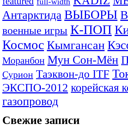
KADIZ
M
featured
full-width
ВЫБОРЫ
Антарктида
В
К-ПОП
Ки
военные игры
Космос
Кэс
Кымгансан
Мун Сон-Мён
Моранбон
То
Таэквон-до ITF
Сурион
ЭКСПО-2012
корейская 
газопровод
Свежие записи