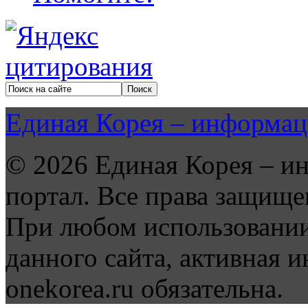
Единая Корея – информац
© 2026 Единая Корея – и
портал. Все права защище
При любом использовании
данного сайта, активная и
onekorea.ru обязательна.