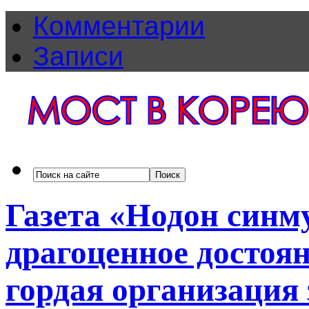
Комментарии
Записи
Газета «Нодон синм
драгоценное достоя
гордая организация