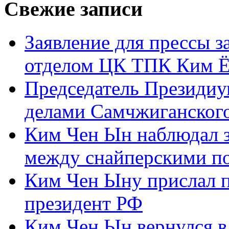
Свежие записи
Заявление для прессы 
отделом ЦК ТПК Ким Ё
Председатель Президиу
делами Самчжиганского
Ким Чен Ын наблюдал з
между снайперскими п
Ким Чен Ыну прислал 
президент РФ
Ким Чен Ын вернулся в