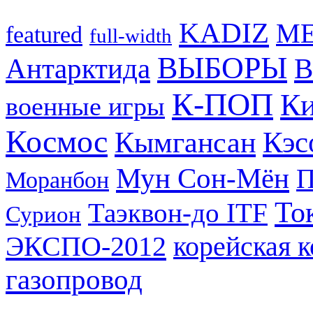
KADIZ
M
featured
full-width
ВЫБОРЫ
Антарктида
В
К-ПОП
Ки
военные игры
Космос
Кэс
Кымгансан
Мун Сон-Мён
Моранбон
То
Таэквон-до ITF
Сурион
ЭКСПО-2012
корейская 
газопровод