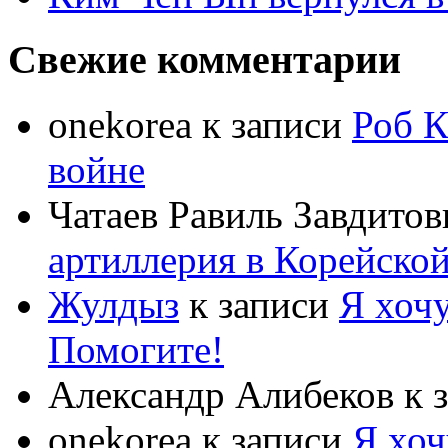
Свежие комментарии
onekorea
к записи
Роб К
войне
Чатаев Равиль Завдитов
артиллерия в Корейско
Жулдыз
к записи
Я хочу
Помогите!
Александр Алибеков
к 
onekorea
к записи
Я хоч