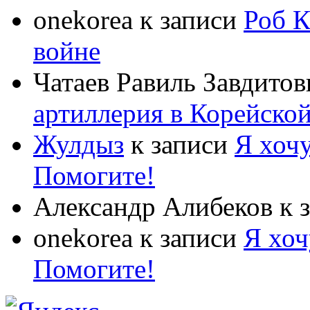
onekorea
к записи
Роб К
войне
Чатаев Равиль Завдитов
артиллерия в Корейско
Жулдыз
к записи
Я хочу
Помогите!
Александр Алибеков
к 
onekorea
к записи
Я хоч
Помогите!