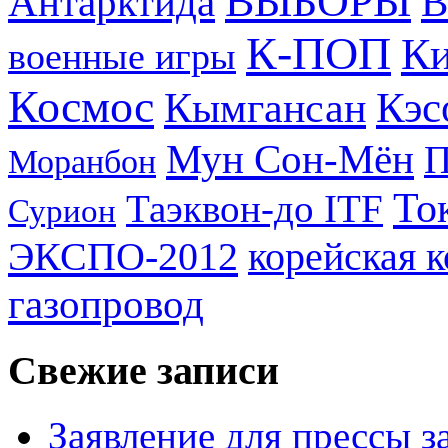
ВЫБОРЫ
Антарктида
В
К-ПОП
Ки
военные игры
Космос
Кэс
Кымгансан
Мун Сон-Мён
Моранбон
То
Таэквон-до ITF
Сурион
ЭКСПО-2012
корейская 
газопровод
Свежие записи
Заявление для прессы 