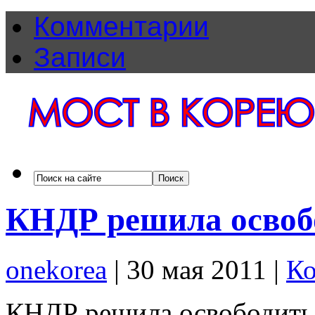
Комментарии
Записи
КНДР решила освоб
onekorea
|
30 мая 2011
|
Ко
КНДР решила освободить