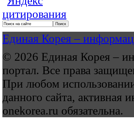
Единая Корея – информац
© 2026 Единая Корея – и
портал. Все права защище
При любом использовании
данного сайта, активная и
onekorea.ru обязательна.