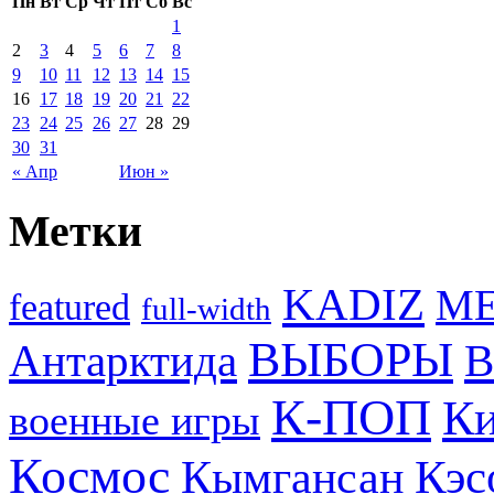
Пн
Вт
Ср
Чт
Пт
Сб
Вс
1
2
3
4
5
6
7
8
9
10
11
12
13
14
15
16
17
18
19
20
21
22
23
24
25
26
27
28
29
30
31
« Апр
Июн »
Метки
KADIZ
M
featured
full-width
ВЫБОРЫ
Антарктида
В
К-ПОП
Ки
военные игры
Космос
Кэс
Кымгансан