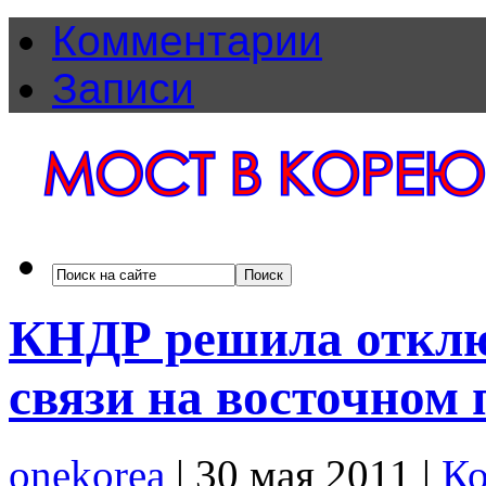
Комментарии
Записи
КНДР решила отклю
связи на восточном
onekorea
|
30 мая 2011
|
Ко