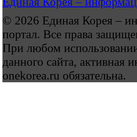
Единая Корея – информац
© 2026 Единая Корея – и
портал. Все права защище
При любом использовании
данного сайта, активная и
onekorea.ru обязательна.