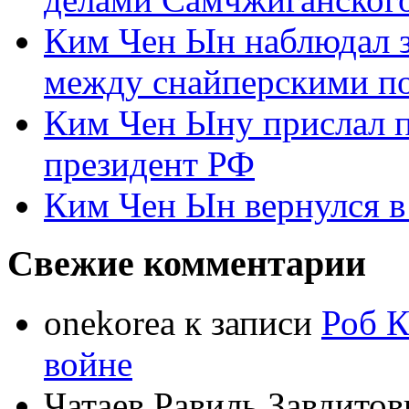
Ким Чен Ын наблюдал з
между снайперскими п
Ким Чен Ыну прислал 
президент РФ
Ким Чен Ын вернулся в
Свежие комментарии
onekorea
к записи
Роб К
войне
Чатаев Равиль Завдитов