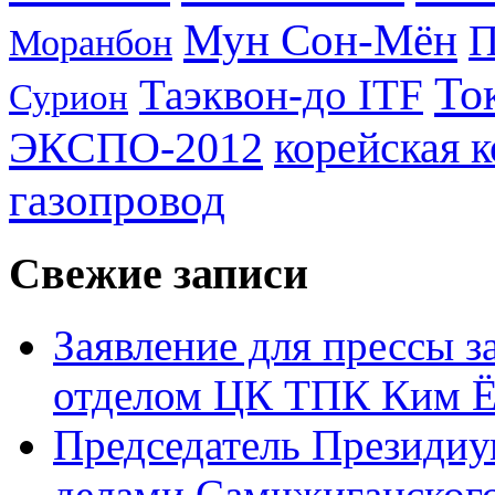
Мун Сон-Мён
Моранбон
То
Таэквон-до ITF
Сурион
ЭКСПО-2012
корейская 
газопровод
Свежие записи
Заявление для прессы 
отделом ЦК ТПК Ким Ё
Председатель Президиу
делами Самчжиганского