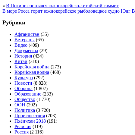
«
В Пекине состоялся южнокорейско-китайский саммит
В море Росса горит южнокорейское рыболовецкое судно Юнг В
Рубрики
Афганистан
(35)
Ветераны
(65)
Видео
(409)
Документы
(29)
История
(434)
Китай
(310)
Корейская война
(273)
Корейская волна
(468)
Культура
(792)
Новости
(8 828)
Оборона
(1 807)
Образование
(233)
Общество
(1 770)
ООН
(292)
Политика
(3 720)
Происшествия
(703)
Пхёнчхан 2018
(191)
Религия
(119)
Россия
(2 116)