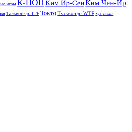
К-ПОП
Ким Чен-Ир
Ким Ир-Сен
ые игры
Токто
Тхэквондо WTF
Таэквон-до ITF
ион
Ху Цзиньтао