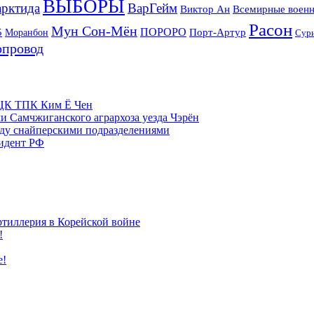
ВЫБОРЫ
рктида
ВарГейм
Всемирные военн
Виктор Ан
Расон
Мун Сон-Мён
5
ПОРОРО
Порт-Артур
Моранбон
Сур
опровод
м ЦК ТПК Ким Ё Чен
и Самчжиганского агрархоза уезда Чэрён
жду снайперскими подразделениями
зидент РФ
ртиллерия в Корейской войне
!
е!