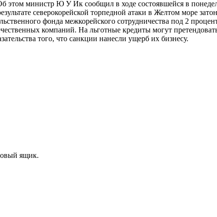
 этом министр Ю У Ик сообщил в ходе состоявшейся в понедел
результате северокорейской торпедной атаки в Желтом море зат
льственного фонда межкорейского сотрудничества под 2 процен
ественных компаний. На льготные кредиты могут претендовать 
зательства того, что санкции нанесли ущерб их бизнесу.
товый ящик.