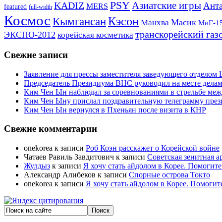
PSY
Азиатские игры
KADIZ
Анта
MERS
featured
full-width
Космос
Кэсон
Кымгансан
Масик
Манхва
МиГ-1
транскорейский газ
ЭКСПО-2012
корейская косметика
Свежие записи
Заявление для прессы заместителя заведующего отдело
Председатель Президиума ВНС руководил на месте делам
Ким Чен Ын наблюдал за соревнованиями в стрельбе ме
Ким Чен Ыну прислал поздравительную телеграмму пре
Ким Чен Ын вернулся в Пхеньян после визита в КНР
Свежие комментарии
onekorea
к записи
Роб Коэн расскажет о Корейской войне
Чатаев Равиль Завдитович
к записи
Советская зенитная а
Жулдыз
к записи
Я хочу стать айдолом в Корее. Помогите
Александр Алибеков
к записи
Спорные острова Токто
onekorea
к записи
Я хочу стать айдолом в Корее. Помогит