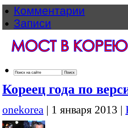
Комментарии
Записи
Кореец года по вер
onekorea
|
1 января 2013
|