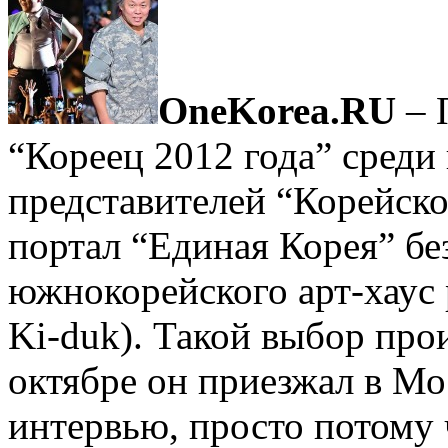
OneKorea.RU
– 
“Кореец 2012 года” среди
представителей “Корейско
портал “Единая Корея” б
южнокорейского арт-хаус
Ki-duk). Такой выбор прои
октябре он приезжал в Мо
интервью, просто потому 