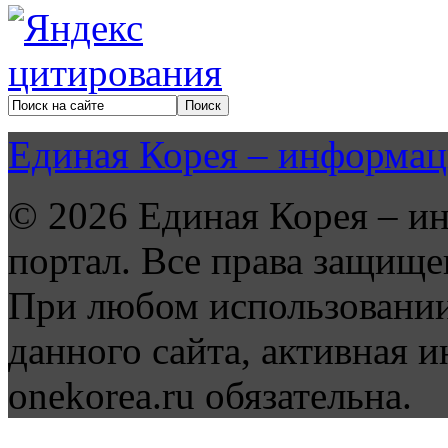
Единая Корея – информац
© 2026 Единая Корея – и
портал. Все права защище
При любом использовании
данного сайта, активная и
onekorea.ru обязательна.