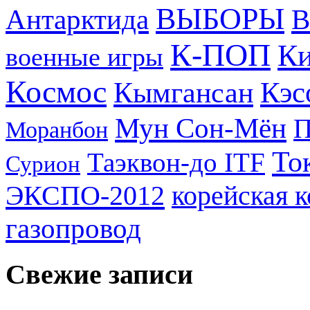
ВЫБОРЫ
Антарктида
В
К-ПОП
Ки
военные игры
Космос
Кэс
Кымгансан
Мун Сон-Мён
Моранбон
То
Таэквон-до ITF
Сурион
ЭКСПО-2012
корейская 
газопровод
Свежие записи