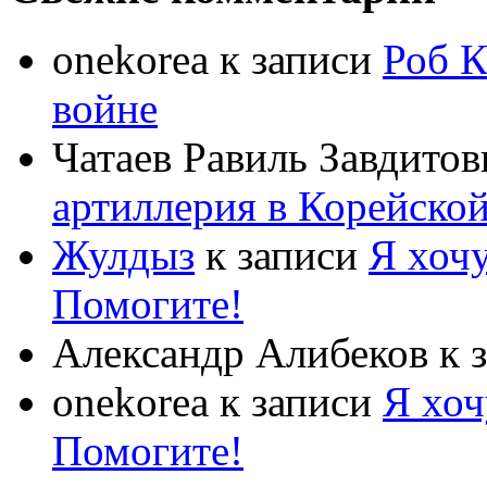
onekorea
к записи
Роб К
войне
Чатаев Равиль Завдитов
артиллерия в Корейско
Жулдыз
к записи
Я хочу
Помогите!
Александр Алибеков
к 
onekorea
к записи
Я хоч
Помогите!