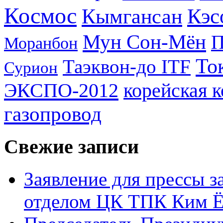
Космос
Кэс
Кымгансан
Мун Сон-Мён
Моранбон
То
Таэквон-до ITF
Сурион
ЭКСПО-2012
корейская 
газопровод
Свежие записи
Заявление для прессы 
отделом ЦК ТПК Ким Ё