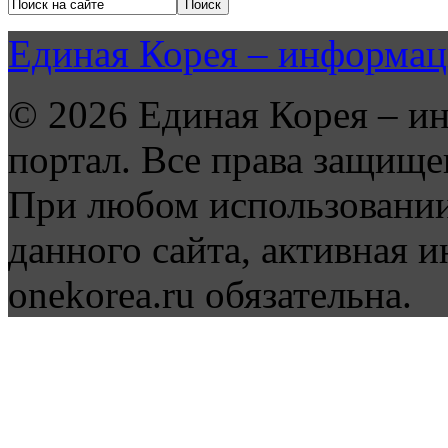
Единая Корея – информац
© 2026 Единая Корея – и
портал. Все права защище
При любом использовании
данного сайта, активная и
onekorea.ru обязательна.