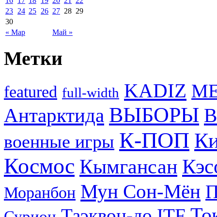
16
17
18
19
20
21
22
23
24
25
26
27
28
29
30
« Мар
Май »
Метки
KADIZ
M
featured
full-width
ВЫБОРЫ
Антарктида
В
К-ПОП
Ки
военные игры
Космос
Кэс
Кымгансан
Мун Сон-Мён
Моранбон
То
Таэквон-до ITF
Сурион