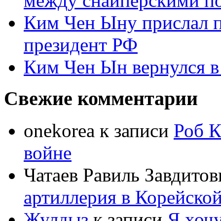
между снайперскими п
Ким Чен Ыну прислал 
президент РФ
Ким Чен Ын вернулся в
Свежие комментарии
onekorea
к записи
Роб К
войне
Чатаев Равиль Завдитов
артиллерия в Корейско
Жулдыз
к записи
Я хочу