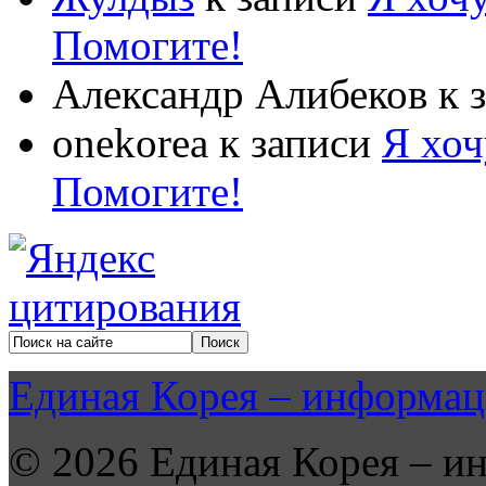
Помогите!
Александр Алибеков
к 
onekorea
к записи
Я хоч
Помогите!
Единая Корея – информац
© 2026 Единая Корея – и