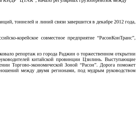
вом КНДР “ЦТАК”, начало регулярных грузоперевозок между
ий, тоннелей и линий связи завершится в декабре 2012 года,
ийско-корейское совместное предприятие “РасонКонТранс”,
иковало репортаж из города Раджин о торжественном открытии
руководителей китайской провинции Цзилинь. Выступающие
ении Торгово-экономической Зоной “Расон”. Дорога поможет
тношений между двумя регионами, под мудрым руководством