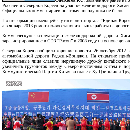
OneKorea.RU
. Заявленное ранее на
Россией и Северной Кореей на участке железной дороги Хасан 
Официальных комментариев по этому поводу пока не было.
По информации имеющейся у интернет-портала “Единая Корея”
а в январе 2013 ремонтно-восстановительные работы на дороге
Коммерческую эксплуатацию железнодорожной дороги Хасан-
зарегистрированное в СЭЗ “Расон” в 2008 году на основе до
Северная Корея сообщила хорошие новости. 26 октября 2012 
автомобильной дороги Раджин-Вонджон. На открытие приб
официальные лица славили нерушимую дружбу китайского и 
увеличить грузопоток между Северо-восточным Китем и по
Коммунистической Партии Китая во главе с Ху Цзиньтао и Тру