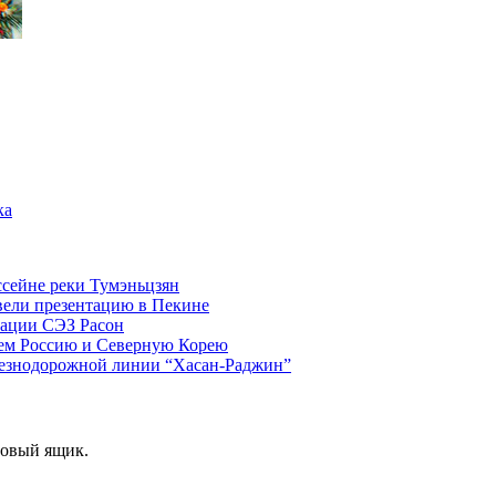
ка
ссейнe реки Тумэньцзян
вели презентацию в Пекине
рации СЭЗ Расон
щем Россию и Северную Корею
лезнодорожной линии “Хасан-Раджин”
товый ящик.