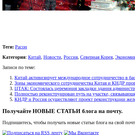
Теги:
Расон
Категория
:
Китай
,
Новости
,
Россия
,
Северная Корея
,
Экономи
Записи по теме:
Китай активизирует международное сотрудничество в ба
Зоны экономического сотрудничества Китая и КНДР про
ЦТАК: Состоялась церемония закладки здания админист
Полностью реконструирован путь на участке, связываю
КНДР и Россия осуществляют проект реконструкции же
Получайте НОВЫЕ СТАТЬИ блога на почту.
Подпишитесь, чтобы получать новые статьи блога на свой поч