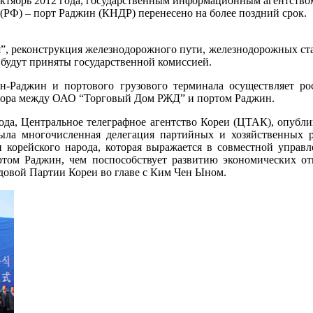
 октябрь 2012 года, государственным информационным агентст
(РФ) – порт Раджин (КНДР) перенесено на более поздний срок.
, реконструкция железнодорожного пути, железнодорожных станц
 будут приняты государственной комиссией.
Раджин и портового грузового терминала осуществляет росс
говора между ОАО “Торговый Дом РЖД” и портом Раджин.
года, Центральное телеграфное агентство Кореи (ЦТАК), опубл
ыла многочисленная делегация партийных и хозяйственных 
корейского народа, которая выражается в совместной управл
ртом Раджин, чем поспособствует развитию экономических о
довой Партии Кореи во главе с Ким Чен Ыном.