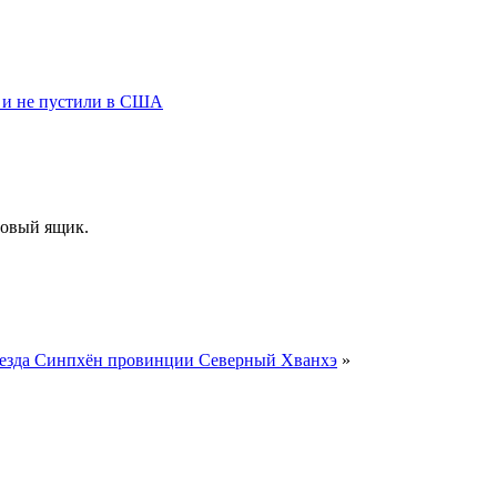
к и не пустили в США
товый ящик.
 уезда Синпхён провинции Северный Хванхэ
»