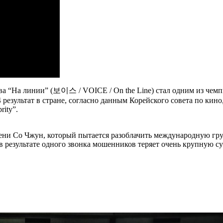
а “На линии” (보이스 / VOICE / On the Line) стал одним из чем
результат в стране, согласно данным Корейского совета по кино
rity”.
ени Со Чжун, который пытается разоблачить международную гр
в результате одного звонка мошенников теряет очень крупную с