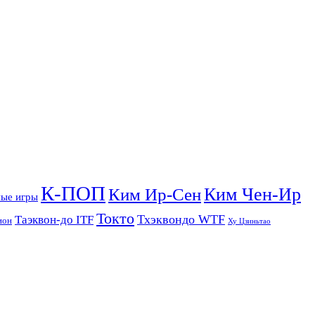
К-ПОП
Ким Чен-Ир
Ким Ир-Сен
ые игры
Токто
Тхэквондо WTF
Таэквон-до ITF
ион
Ху Цзиньтао