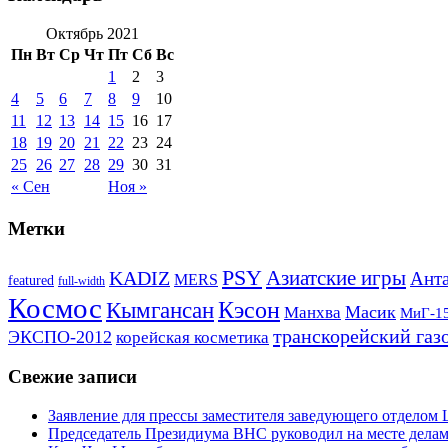
Октябрь 2021
Пн
Вт
Ср
Чт
Пт
Сб
Вс
1
2
3
4
5
6
7
8
9
10
11
12
13
14
15
16
17
18
19
20
21
22
23
24
25
26
27
28
29
30
31
« Сен
Ноя »
Метки
PSY
Азиатские игры
KADIZ
Анта
MERS
featured
full-width
Космос
Кэсон
Кымгансан
Масик
Манхва
МиГ-1
транскорейский газ
ЭКСПО-2012
корейская косметика
Свежие записи
Заявление для прессы заместителя заведующего отдело
Председатель Президиума ВНС руководил на месте делам