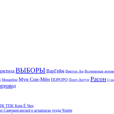
ВЫБОРЫ
рктида
ВарГейм
Всемирные военн
Виктор Ан
Расон
Мун Сон-Мён
5
ПОРОРО
Порт-Артур
Моранбон
Сур
опровод
м ЦК ТПК Ким Ё Чен
и Самчжиганского агрархоза уезда Чэрён