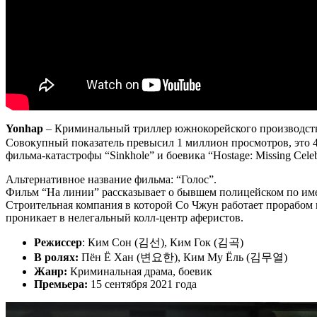
Yonhap
– Криминальный триллер южнокорейского производств
Совокупный показатель превысил 1 миллион просмотров, это 4 
фильма-катастрофы “Sinkhole” и боевика “Hostage: Missing Celeb
Альтернативное название фильма: “Голос”.
Фильм “На линии” рассказывает о бывшем полицейском по им
Строительная компания в которой Со Чжун работает прорабом 
проникает в нелегальный колл-центр аферистов.
Режиссер
: Ким Сон (김선), Ким Гок (김곡)
В ролях:
Пён Ë Хан (변요한), Ким Му Ëль (김무열)
Жанр:
Криминальная драма, боевик
Премьера:
15 сентября 2021 года