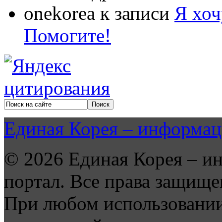
onekorea
к записи
Я хоч
Помогите!
Единая Корея – информац
© 2026 Единая Корея – и
портал. Все права защище
При любом использовании