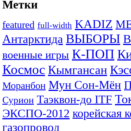
Метки
KADIZ
M
featured
full-width
ВЫБОРЫ
Антарктида
В
К-ПОП
Ки
военные игры
Космос
Кэс
Кымгансан
Мун Сон-Мён
Моранбон
То
Таэквон-до ITF
Сурион
ЭКСПО-2012
корейская 
газопровод