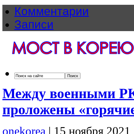
Комментарии
Записи
Между военными РК 
проложены «горячие
onekorea
|
15 ноября 2021