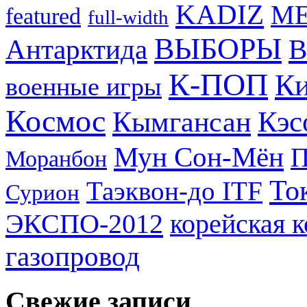
KADIZ
M
featured
full-width
ВЫБОРЫ
Антарктида
В
К-ПОП
Ки
военные игры
Космос
Кэс
Кымгансан
Мун Сон-Мён
Моранбон
То
Таэквон-до ITF
Сурион
ЭКСПО-2012
корейская 
газопровод
Свежие записи