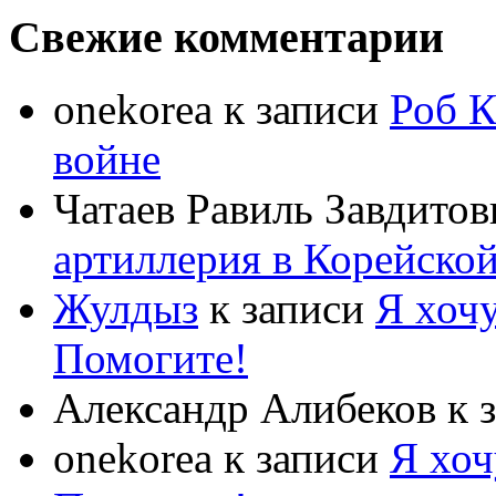
Свежие комментарии
onekorea
к записи
Роб К
войне
Чатаев Равиль Завдитов
артиллерия в Корейско
Жулдыз
к записи
Я хочу
Помогите!
Александр Алибеков
к 
onekorea
к записи
Я хоч