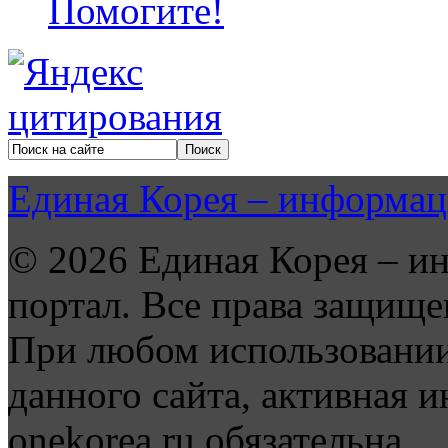
Помогите!
Единая Корея – информац
© 2026 Единая Корея – и
портал. Все права защище
При любом использовании
данного сайта, активная и
onekorea.ru обязательна.