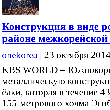
Конструкция в виде р
районе межкорейской
onekorea
|
23 октября 201
KBS WORLD – Южнокорей
металлическую конструкц
ёлки, которая в течение 4
155-метрового холма Эги