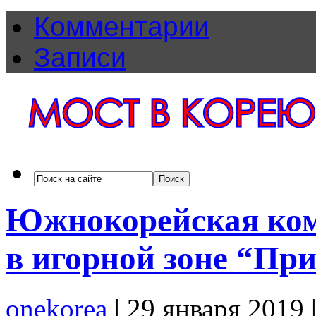
Комментарии
Записи
Южнокорейская ком
в игорной зоне “Пр
onekorea
|
29 января 2019