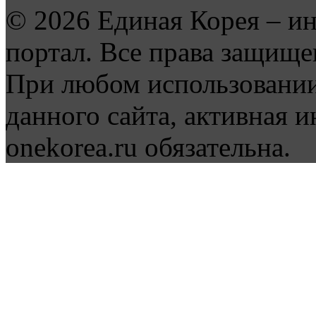
© 2026 Единая Корея – и
портал. Все права защище
При любом использовании
данного сайта, активная и
onekorea.ru обязательна.