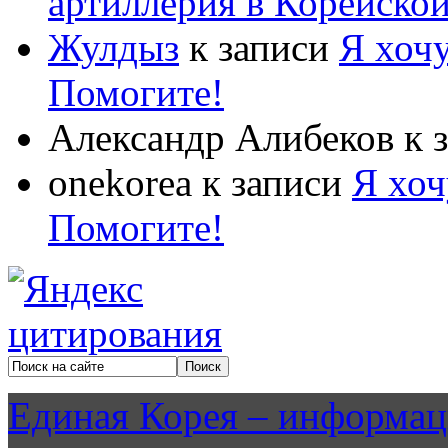
артиллерия в Корейско
Жулдыз
к записи
Я хочу
Помогите!
Александр Алибеков
к 
onekorea
к записи
Я хоч
Помогите!
Единая Корея – информац