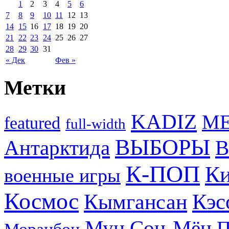
1
2
3
4
5
6
7
8
9
10
11
12
13
14
15
16
17
18
19
20
21
22
23
24
25
26
27
28
29
30
31
« Дек
Фев »
Метки
KADIZ
M
featured
full-width
ВЫБОРЫ
Антарктида
В
К-ПОП
Ки
военные игры
Космос
Кэс
Кымгансан
Мун Сон-Мён